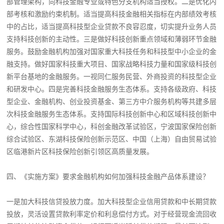
部管理架构，向科技金融专业或特色分支机构适当授权。二是优化内
部考核和激励约束机制。适当提高科技金融相关指标在内部绩效考核
中的占比，适当提高科技型企业贷款不良容忍度，切实提升业务人员
支持科技创新的主动性。三是做好科技创新重点领域和薄弱环节金融
服务。鼓励金融机构加强对国家重大科技任务和科技型中小企业的金
融支持。做好国家科技重大项目、国家战略科技力量和国家级科技创
新平台基地的金融服务。一视同仁服务民营、外商投资的科技型企业
和研发中心。四是完善科技金融服务生态体系。支持各级政府、科技
型企业、金融机构、创业投资基金、第三方中介服务机构等共建多层
次科技金融服务生态体系。支持国际科技创新中心和区域科技创新中
心，综合性国家科学中心，科创金融改革试验区，宁波国家保险创新
综合试验区、东湖科技保险创新示范区、中国（上海）自由贸易试验
区临港新片区科技保险创新引领区高质量发展。
四、《实施方案》要求金融机构如何加强科技金融产品体系建设？
一是加大科技信贷投放力度。加大科技型企业信用贷款和中长期贷款
投放，灵活设置贷款利率定价和利息偿付方式。对于经营现金流回收