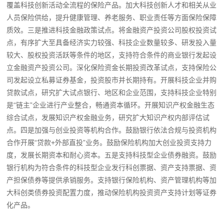
覆盖科技创新活动全流程的保险产品。加大科技创新人才和相关从业
人员保险供给，提升健康管理、养老服务、职业责任等方面保险保障
质效。三是推进科技金融政策试点。将金融资产投资公司股权投资试
点，有序扩大至具备经济实力较强、科技企业数量较多、研发投入量
较大、股权投资活跃等条件的地区，支持符合条件的商业银行发起设
立金融资产投资公司。深化保险资金长期投资改革试点，支持保险公
司发起设立私募证券基金，投资股市并长期持有。开展科技企业并购
贷款试点，研究扩大试点银行、地区和企业范围，支持科技企业特别
是“链主”企业进行产业整合，畅通资本循环。开展知识产权金融生态
综合试点，发展知识产权金融业务，研究扩大知识产权内部评估试
点。四是加强与创业投资等机构合作。鼓励银行依法合规与投资机构
合作开展“贷款+外部直投”业务。鼓励保险机构加大创业投资支持力
度，发展长期资本和耐心资本。五是支持科技型企业债券融资。鼓励
银行机构为符合条件的科技型企业发行科创票据、资产支持票据、资
产担保债券等提供承销服务。支持银行保险机构、资产管理机构等加
大科创类债券投资配置力度，推动保险机构投资资产支持计划等证券
化产品。