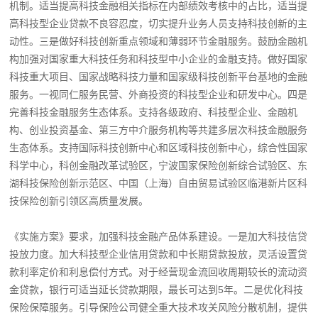
机制。适当提高科技金融相关指标在内部绩效考核中的占比，适当提
高科技型企业贷款不良容忍度，切实提升业务人员支持科技创新的主
动性。三是做好科技创新重点领域和薄弱环节金融服务。鼓励金融机
构加强对国家重大科技任务和科技型中小企业的金融支持。做好国家
科技重大项目、国家战略科技力量和国家级科技创新平台基地的金融
服务。一视同仁服务民营、外商投资的科技型企业和研发中心。四是
完善科技金融服务生态体系。支持各级政府、科技型企业、金融机
构、创业投资基金、第三方中介服务机构等共建多层次科技金融服务
生态体系。支持国际科技创新中心和区域科技创新中心，综合性国家
科学中心，科创金融改革试验区，宁波国家保险创新综合试验区、东
湖科技保险创新示范区、中国（上海）自由贸易试验区临港新片区科
技保险创新引领区高质量发展。
《实施方案》要求，加强科技金融产品体系建设。一是加大科技信贷
投放力度。加大科技型企业信用贷款和中长期贷款投放，灵活设置贷
款利率定价和利息偿付方式。对于经营现金流回收周期较长的流动资
金贷款，银行可适当延长贷款期限，最长可达到5年。二是优化科技
保险保障服务。引导保险公司健全重大技术攻关风险分散机制，提供