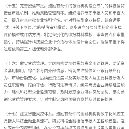
（十五）完善授信审批。鼓励有条件的银行机构设立专门的科技信贷
授信审批机制，推动风险管理前移。组织培养专职审批人员和审查人
员，提升审查审批专业性科学性。针对科技型企业特征，综合运用
“线上+线下”相结合的授信审批模式，逐步设立分层分类的企业专属
评价模型或评估方法，制定差别化的申报材料模板、审查要点和审批
指引，持续提升科技型企业评价指标体系设计全面性。授信审批不得
过度依赖第三方担保和外部评估。
（十六）做实贷后管理。金融机构要加强贷款资金用途管理，防范资
金套用挪用。综合参考内外部信息，密切关注授信企业银行账户行
为、市场份额变化、后续融资进度以及实际控制人及主要科技研发人
员任职变动、履约守信、行政司法等情况，统筹考虑企业持续经营能
力。强化科技型企业监测预警，及时发现企业潜在风险苗头，落实差
别化贷后管理要求，针对性制定风险预警方案并及时跟踪处理。
（十七）建立智能风控体系。鼓励有条件的金融机构将数字化风控工
具嵌入科技金融业务流程。研发科技金融授信审批人工智能模型，强
化深度学习模型训练，在安全可控前提下将模型输出成果应用到业务