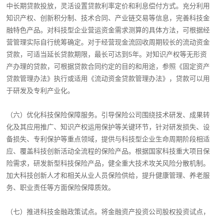
中长期贷款投放，灵活设置贷款利率定价和利息偿付方式。充分利用
知识产权、创新积分制、技术合同、产业链交易等信息，完善科技金
融特色产品。对科技型企业营运资金需求测算的具体方法，可根据经
营管理实际自行统筹确定。对于经营现金流回收周期较长的流动资金
贷款，可适当延长贷款期限，最长可达到5年。对知识产权等无形资
产办理的贷款，可根据贷款合同约定的目的和用途，参照《固定资产
贷款管理办法》执行或适用《流动资金贷款管理办法》，贷款可以用
于研发及专利产业化。
（六）优化科技保险保障服务。引导保险公司围绕技术研发、成果转
化及其应用推广、知识产权运用保护等关键环节，针对研发损失、设
备损失、专利保护等重点领域，提供与科技型企业生命周期阶段相适
应、覆盖科技创新活动全流程的保险产品。根据国家科技重大项目保
险需求，研发新型科技保险产品，健全重大技术攻关风险分散机制。
加大科技创新人才和相关从业人员保险供给，提升健康管理、养老服
务、职业责任等方面保险保障质效。
（七）推进科技金融政策试点。将金融资产投资公司股权投资试点，