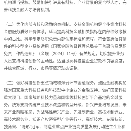
机构适当授权。鼓励加快引进具有科技、产业背景的复合型人才，完
善科技金融人才培育机制。
（二）优化内部考核和激励约束机制。支持金融机构健全多维度科技
金融服务质效评价体系，适当提高科技金融相关指标在内部绩效考核
中的占比。科学制定尽职免责内部认定标准和流程，符合普惠信贷条
件的科技型企业贷款适用《国家金融监督管理总局关于普惠信贷尽职
免责工作的通知》（金规〔2024〕11号）有关规定，切实提升业务
人员支持科技创新的主动性。适当提高科技型企业贷款不良容忍度，
并综合区域、行业、市场等情况动态调整。
（三）做好科技创新重点领域和薄弱环节金融服务。鼓励金融机构加
强对国家重大科技任务和科技型中小企业的金融支持。做好国家科技
重大项目、国家战略科技力量和国家级科技创新平台基地的金融服
务。统筹支持传统产业技术改造和转型升级、新兴产业培育发展、未
来产业前瞻布局，为战略性新兴产业、先进制造业、高技术制造业、
高技术服务业、知识产权密集型产业等行业，高新技术、专精特新、
独角兽、“隐形”冠军、制造业重点产业链高质量发展行动链主企业和