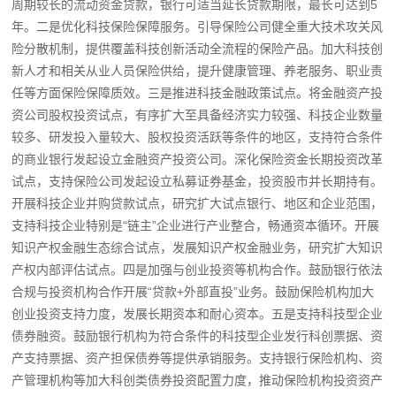
周期较长的流动资金贷款，银行可适当延长贷款期限，最长可达到5
年。二是优化科技保险保障服务。引导保险公司健全重大技术攻关风
险分散机制，提供覆盖科技创新活动全流程的保险产品。加大科技创
新人才和相关从业人员保险供给，提升健康管理、养老服务、职业责
任等方面保险保障质效。三是推进科技金融政策试点。将金融资产投
资公司股权投资试点，有序扩大至具备经济实力较强、科技企业数量
较多、研发投入量较大、股权投资活跃等条件的地区，支持符合条件
的商业银行发起设立金融资产投资公司。深化保险资金长期投资改革
试点，支持保险公司发起设立私募证券基金，投资股市并长期持有。
开展科技企业并购贷款试点，研究扩大试点银行、地区和企业范围，
支持科技企业特别是“链主”企业进行产业整合，畅通资本循环。开展
知识产权金融生态综合试点，发展知识产权金融业务，研究扩大知识
产权内部评估试点。四是加强与创业投资等机构合作。鼓励银行依法
合规与投资机构合作开展“贷款+外部直投”业务。鼓励保险机构加大
创业投资支持力度，发展长期资本和耐心资本。五是支持科技型企业
债券融资。鼓励银行机构为符合条件的科技型企业发行科创票据、资
产支持票据、资产担保债券等提供承销服务。支持银行保险机构、资
产管理机构等加大科创类债券投资配置力度，推动保险机构投资资产