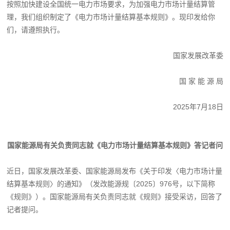
按照加快建设全国统一电力市场要求，为加强电力市场计量结算管
理，我们组织制定了《电力市场计量结算基本规则》。现印发给你
们，请遵照执行。
国家发展改革委
国 家 能 源 局
2025年7月18日
国家能源局有关负责同志就《电力市场计量结算基本规则》答记者问
近日，国家发展改革委、国家能源局发布《关于印发〈电力市场计量
结算基本规则〉的通知》（发改能源规〔2025〕976号，以下简称
《规则》）。国家能源局有关负责同志就《规则》接受采访，回答了
记者提问。