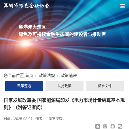
粤港澳大湾区
绿色及可持续金融生态圈的建设者与推动者
您当前位置:
首页
政策法规
政策速递
政策速递
扶持政策
标准文件
国家发展改革委 国家能源局印发《电力市场计量结算基本规
则》（附答记者问）
时间：
2025-08-07
作者：
浏览次数：