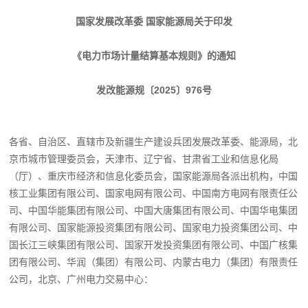
国家发展改革委 国家能源局关于印发
《电力市场计量结算基本规则》的通知
发改能源规〔2025〕976号
各省、自治区、直辖市及新疆生产建设兵团发展改革委、能源局，北
京市城市管理委员会，天津市、辽宁省、甘肃省工业和信息化局
（厅）、重庆市经济和信息化委员会，国家能源局各派出机构，中国
核工业集团有限公司、国家电网有限公司、中国南方电网有限责任公
司、中国华能集团有限公司、中国大唐集团有限公司、中国华电集团
有限公司、国家能源投资集团有限公司、国家电力投资集团公司、中
国长江三峡集团有限公司、国家开发投资集团有限公司、中国广核集
团有限公司、华润（集团）有限公司、内蒙古电力（集团）有限责任
公司，北京、广州电力交易中心：