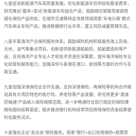
七是促进新能源汽车高质量发展。优化新能源车险供给和基准费率，
研究推出“基本+变动”新能源车险组合产品；鼓励顺应智能驾驶趋势
细化保险产品供给；在城市交通等特定场景领域探索“车电分离”模式
汽车商业车险产品；推进数据跨行业共享，建立风险减量管理生态。
八是丰富海洋产业保险服务体系。鼓励保险机构积极服务海上风电、
光伏、油气等重点项目，创新提供新能源船舶险、船舶建造险等产
品；支持海洋产业专业人才和技术资源在深集聚，提升海洋保险专业
化经营和服务能力；加强深圳与香港在港口、航线等方面的合作与互
联互通。
九是加强深港保险业合作互通。支持深港保险、再保险等机构合作推
动具有大湾区特色的医疗险、养老险等产品发展；研究将更多“港澳
药械通”产品纳入保险保障范围；进一步畅通符合现行规定的保险理
赔和国际结算渠道；稳步推进银行机构经常项目跨境保险资金结算便
利化服务试点。
十是强化企业“走出去”保险服务。探索“银行+出口信用保险+政策型