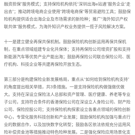
融资担保”服务模式；支持保险机构依托“深圳出海e站通”服务企业“走
出去”；推动跨境电商企业使用“跨境电商保”等贸易避险工具；鼓励保
险机构提供适合出海企业及市场需求的新险种；推广“海外知识产权
联共体”服务模式，为海外知识产权业务提供一揽子风险解决方案。
十一是建立健全再保共保机制。鼓励保险机构创新运用再保共保机
制，在重点领域组建专业化共保体；支持再保险公司增资扩股和支持
新能源汽车等优势产业产能出海；鼓励再保险公司联合保险公司、医
疗机构、科技企业等共建再保险开放生态。
第三部分是构建保险业新发展格局，重点从“如何给到保险机构支持”
的角度提出相关举措，共3条措施。一是支持保险机构做强做优做
大。支持在深设立保险法人总部和资产管理、医疗健康、养老等专业
子公司，支持符合条件的香港保险公司在深设立人身险公司、财产险
公司、保险控股公司；支持保险机构探索设立各重点领域的保险创新
中心，专营化服务科技创新和产业发展；鼓励保险机构加强与重点行
业的数据合作，以及加快数字化转型；鼓励各区依法依规充分运用风
险补偿资金池等措施推动特色险种发展。二是强化保险应用场景化支