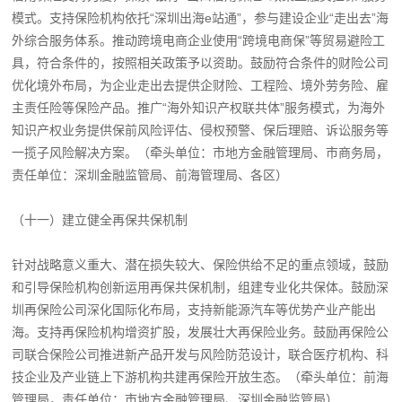
模式。支持保险机构依托“深圳出海e站通”，参与建设企业“走出去”海
外综合服务体系。推动跨境电商企业使用“跨境电商保”等贸易避险工
具，符合条件的，按照相关政策予以资助。鼓励符合条件的财险公司
优化境外布局，为企业走出去提供企财险、工程险、境外劳务险、雇
主责任险等保险产品。推广“海外知识产权联共体”服务模式，为海外
知识产权业务提供保前风险评估、侵权预警、保后理赔、诉讼服务等
一揽子风险解决方案。（牵头单位：市地方金融管理局、市商务局，
责任单位：深圳金融监管局、前海管理局、各区）
（十一）建立健全再保共保机制
针对战略意义重大、潜在损失较大、保险供给不足的重点领域，鼓励
和引导保险机构创新运用再保共保机制，组建专业化共保体。鼓励深
圳再保险公司深化国际化布局，支持新能源汽车等优势产业产能出
海。支持再保险机构增资扩股，发展壮大再保险业务。鼓励再保险公
司联合保险公司推进新产品开发与风险防范设计，联合医疗机构、科
技企业及产业链上下游机构共建再保险开放生态。（牵头单位：前海
管理局，责任单位：市地方金融管理局、深圳金融监管局）