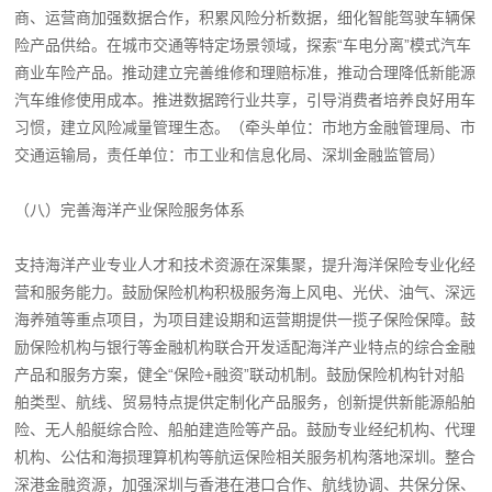
商、运营商加强数据合作，积累风险分析数据，细化智能驾驶车辆保
险产品供给。在城市交通等特定场景领域，探索“车电分离”模式汽车
商业车险产品。推动建立完善维修和理赔标准，推动合理降低新能源
汽车维修使用成本。推进数据跨行业共享，引导消费者培养良好用车
习惯，建立风险减量管理生态。（牵头单位：市地方金融管理局、市
交通运输局，责任单位：市工业和信息化局、深圳金融监管局）
（八）完善海洋产业保险服务体系
支持海洋产业专业人才和技术资源在深集聚，提升海洋保险专业化经
营和服务能力。鼓励保险机构积极服务海上风电、光伏、油气、深远
海养殖等重点项目，为项目建设期和运营期提供一揽子保险保障。鼓
励保险机构与银行等金融机构联合开发适配海洋产业特点的综合金融
产品和服务方案，健全“保险+融资”联动机制。鼓励保险机构针对船
舶类型、航线、贸易特点提供定制化产品服务，创新提供新能源船舶
险、无人船艇综合险、船舶建造险等产品。鼓励专业经纪机构、代理
机构、公估和海损理算机构等航运保险相关服务机构落地深圳。整合
深港金融资源，加强深圳与香港在港口合作、航线协调、共保分保、