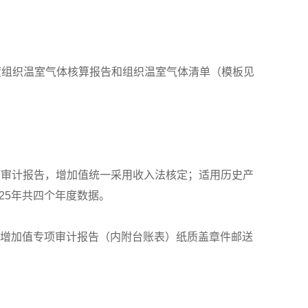
5年度组织温室气体核算报告和组织温室气体清单（模板见
项审计报告，增加值统一采用收入法核定；适用历史产
25年共四个年度数据。
前，将增加值专项审计报告（内附台账表）纸质盖章件邮送