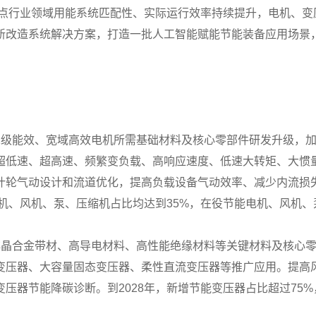
重点行业领域用能系统匹配性、实际运行效率持续提升，电机、
新改造系统解决方案，打造一批人工智能赋能节能装备应用场景
1级能效、宽域高效电机所需基础材料及核心零部件研发升级，
超低速、超高速、频繁变负载、高响应速度、低速大转矩、大惯
叶轮气动设计和流道优化，提高负载设备气动效率、减少内流损
电机、风机、泵、压缩机占比均达到35%，在役节能电机、风机、
非晶合金带材、高导电材料、高性能绝缘材料等关键材料及核心
变压器、大容量固态变压器、柔性直流变压器等推广应用。提高
压器节能降碳诊断。到2028年，新增节能变压器占比超过75%