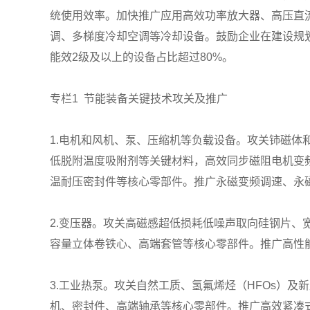
统使用效率。加快推广应用高效功率放大器、高压直
调、多梯度冷却空调等冷却设备。鼓励企业在建设规划
能效2级及以上的设备占比超过80%。
专栏1 节能装备关键技术攻关及推广
1.电机和风机、泵、压缩机等负载设备。攻关铈磁
低脱附温度吸附剂等关键材料，高效同步磁阻电机变
温耐压密封件等核心零部件。推广永磁变频调速、永
2.变压器。攻关高磁感超低损耗低噪声取向硅钢片
容量立体卷铁心、高端套管等核心零部件。推广高性
3.工业热泵。攻关自然工质、氢氟烯烃（HFOs）
机、密封件、高端轴承等核心零部件。推广高效紧凑