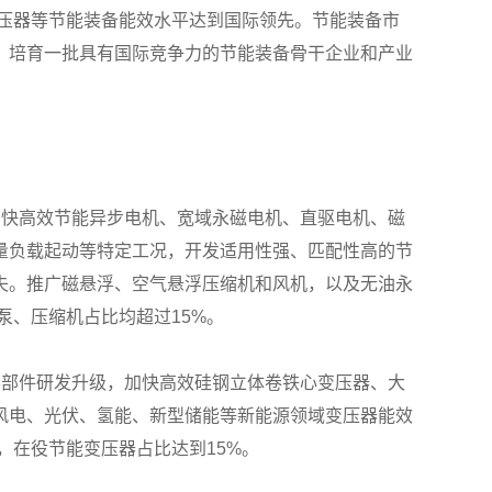
变压器等节能装备能效水平达到国际领先。节能装备市
，培育一批具有国际竞争力的节能装备骨干企业和产业
加快高效节能异步电机、宽域永磁电机、直驱电机、磁
量负载起动等特定工况，开发适用性强、匹配性高的节
失。推广磁悬浮、空气悬浮压缩机和风机，以及无油永
泵、压缩机占比均超过15%。
零部件研发升级，加快高效硅钢立体卷铁心变压器、大
风电、光伏、氢能、新型储能等新能源领域变压器能效
，在役节能变压器占比达到15%。