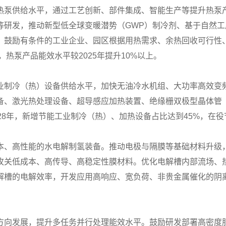
热泵供给水平，通过工艺创新、部件集成、智能生产等提升热泵产
等研发，推动新型低全球变暖潜势（GWP）制冷剂、基于自然
。鼓励有条件的工业企业、园区根据用热需求、余热回收可行性
，热泵产品能效水平较2025年提升10%以上。
业制冷（热）设备供给水平，加快无油冷水机组、大功率高效变
、激光热处理设备、超导感应加热装置、绝缘栅双极型晶体管（
28年，新增节能工业制冷（热）、加热设备占比达到45%，在役
本、高性能的水电解制氢装备。推动电极与隔膜等基础材料升级
攻关低成本、高传导、高稳定性膜材料。优化电解槽内部流场、
槽的电解效率，开发应用高响应、宽负荷、非贵金属催化的阴离
方向发展，提升多任务并行处理能效水平。鼓励研发部署高密度