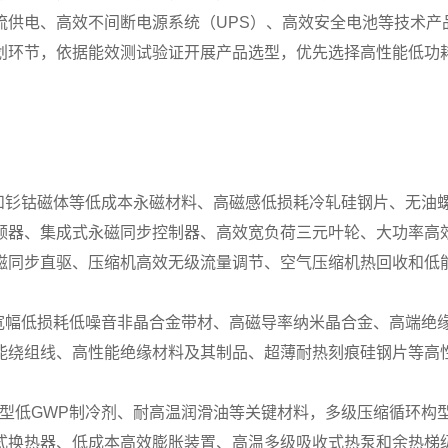
流供电、高效不间断电源系统（UPS）、高效安全电池等技术产
环节，依据能效测试验证开展产品选型，优先选择高性能低功耗
体和钐钴磁体等低成本永磁材料、高磁感低损耗冷轧硅钢片、无油
频器、集成式永磁同步控制器、高效宽负荷三元叶轮、大功率高效
磁同步直驱、压缩机高效无级流量调节、空气压缩机热回收和低
、宽幅低损耗低噪音非晶合金带材、高磁导率纳米晶合金、高端绝
能绕组线、高性能绝缘材料及其制品、超薄耐热刻痕硅钢片等高
及新型低GWP制冷剂、耐高温润滑油等关键材料，多级压缩循环
式换热器、低成本高效膨胀装置、高温多级吸收式热泵和余热梯