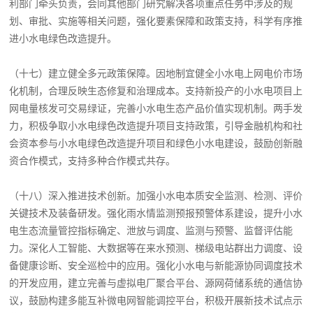
利部门牵头负责，会同其他部门研究解决各项重点任务中涉及的规
划、审批、实施等相关问题，强化要素保障和政策支持，科学有序推
进小水电绿色改造提升。
（十七）建立健全多元政策保障。因地制宜健全小水电上网电价市场
化机制，合理反映生态修复和治理成本。支持新投产的小水电项目上
网电量核发可交易绿证，完善小水电生态产品价值实现机制。两手发
力，积极争取小水电绿色改造提升项目支持政策，引导金融机构和社
会资本参与小水电绿色改造提升项目和绿色小水电建设，鼓励创新融
资合作模式，支持多种合作模式共存。
（十八）深入推进技术创新。加强小水电本质安全监测、检测、评价
关键技术及装备研发。强化雨水情监测预报预警体系建设，提升小水
电生态流量管控指标确定、泄放与调度、监测与预警、监督评估能
力。深化人工智能、大数据等在来水预测、梯级电站群出力调度、设
备健康诊断、安全巡检中的应用。强化小水电与新能源协同调度技术
的开发应用，建立完善与虚拟电厂聚合平台、源网荷储系统的通信协
议，鼓励构建多能互补微电网智能调控平台，积极开展新技术试点示