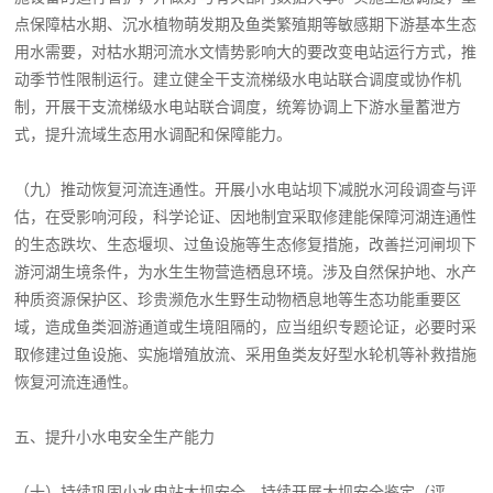
点保障枯水期、沉水植物萌发期及鱼类繁殖期等敏感期下游基本生态
用水需要，对枯水期河流水文情势影响大的要改变电站运行方式，推
动季节性限制运行。建立健全干支流梯级水电站联合调度或协作机
制，开展干支流梯级水电站联合调度，统筹协调上下游水量蓄泄方
式，提升流域生态用水调配和保障能力。
（九）推动恢复河流连通性。开展小水电站坝下减脱水河段调查与评
估，在受影响河段，科学论证、因地制宜采取修建能保障河湖连通性
的生态跌坎、生态堰坝、过鱼设施等生态修复措施，改善拦河闸坝下
游河湖生境条件，为水生生物营造栖息环境。涉及自然保护地、水产
种质资源保护区、珍贵濒危水生野生动物栖息地等生态功能重要区
域，造成鱼类洄游通道或生境阻隔的，应当组织专题论证，必要时采
取修建过鱼设施、实施增殖放流、采用鱼类友好型水轮机等补救措施
恢复河流连通性。
五、提升小水电安全生产能力
（十）持续巩固小水电站大坝安全。持续开展大坝安全鉴定（评