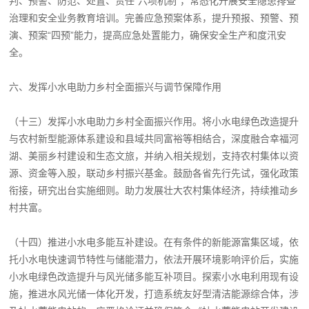
判、预警、防范、处置、责任“六项机制”，常态化开展安全隐患排查
治理和安全业务教育培训。完善应急预案体系，提升预报、预警、预
演、预案“四预”能力，提高应急处置能力，确保安全生产和度汛安
全。
六、发挥小水电助力乡村全面振兴与调节保障作用
（十三）发挥小水电助力乡村全面振兴作用。将小水电绿色改造提升
与农村新型能源体系建设和县域共同富裕等相结合，深度融合幸福河
湖、美丽乡村建设和生态文旅，并纳入相关规划，支持农村集体以资
源、资金等入股，联动乡村振兴基金。鼓励各省先行先试，强化政策
衔接，研究出台实施细则。助力发展壮大农村集体经济，持续推动乡
村共富。
（十四）推进小水电多能互补建设。在有条件的新能源富集区域，依
托小水电快速调节特性与储能潜力，依法开展环境影响评价后，实施
小水电绿色改造提升与风光储多能互补项目。探索小水电利用现有设
施，推进水风光储一体化开发，打造系统友好型清洁能源综合体，涉