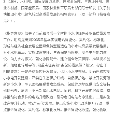
3月19日，水利部、国家发展改革委、自然资源部、生态环境部、农
业农村部、国家能源局、国家林业和草原局七部门联合印发《关于加
快推动小水电绿色转型高质量发展的指导意见》（以下简称《指导意
见》）。
《指导意见》部署了当前和今后一个时期小水电绿色转型高质量发展
工作，明确提出到2035年基本实现电站智能化、集约化、标准化，
形成与经济社会发展全面绿色转型相适应的小水电高质量发展格局，
对小水电布局、实施改造提升、生态保护与修复、安全生产能力建
设、助力乡村振兴、强化协同配合、建立健全政策保障、推进技术创
新、加强宣传引导等5项重点任务和4条保障措施做了规定，提出了
明确要求：一是严格管控开发建设，优化小水电布局。明确严格控制
小水电开发建设，严禁在生态保护红线、自然保护地、禁止开发河段
新建小水电，除巩固拓展脱贫攻坚成果、保障偏远地区供电安全等特
殊情形外，原则上不再新建小水电站。同时，科学开展扩容改造，有
序推动符合条件的电站升级改造，引导老旧电站有序退出。二是实施
改造提升行动，推动“三化”发展。提出实施小水电改造提升行动，重
点推进智能化、集约化、标准化发展。推进智能化改造，强化物联