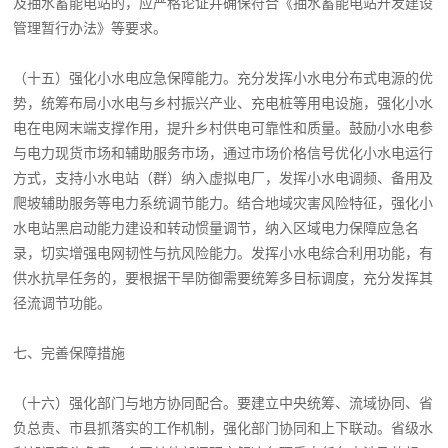
及抽水蓄能电站的，应严格论证并确保符合《抽水蓄能电站开发建设
管理暂行办法》等要求。
（十五）强化小水电应急保障能力。充分发挥小水电分布式电源的优
势，统筹布局小水电与乡村振兴产业、充电桩等用电设施，强化小水
电在电网末端支撑作用，提升乡村供电可靠性和质量。鼓励小水电参
与电力现货市场和辅助服务市场，通过市场价格信号优化小水电运行
方式，支持小水电站（群）纳入虚拟电厂，发挥小水电调频、备用及
爬坡辅助服务等电力系统调节能力。结合地域灾害风险特征，强化小
水电站黑启动能力建设和转动惯量调节，纳入区域电力保障应急名
录，切实增强电网韧性与抗风险能力。发挥小水电综合利用功能，有
供水抗旱任务的，要根据干旱防御需要统筹多目标调度，充分发挥其
径流调节功能。
七、完善保障措施
（十六）强化部门与地方协同配合。要建立中央统筹、流域协同、省
负总责、市县抓落实的工作机制，强化部门协同和上下联动。省级水