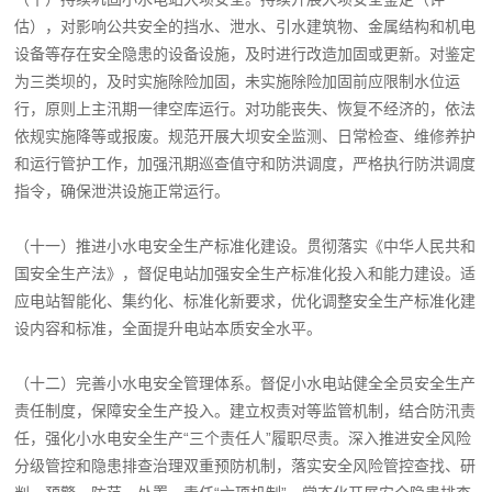
估），对影响公共安全的挡水、泄水、引水建筑物、金属结构和机电
设备等存在安全隐患的设备设施，及时进行改造加固或更新。对鉴定
为三类坝的，及时实施除险加固，未实施除险加固前应限制水位运
行，原则上主汛期一律空库运行。对功能丧失、恢复不经济的，依法
依规实施降等或报废。规范开展大坝安全监测、日常检查、维修养护
和运行管护工作，加强汛期巡查值守和防洪调度，严格执行防洪调度
指令，确保泄洪设施正常运行。
（十一）推进小水电安全生产标准化建设。贯彻落实《中华人民共和
国安全生产法》，督促电站加强安全生产标准化投入和能力建设。适
应电站智能化、集约化、标准化新要求，优化调整安全生产标准化建
设内容和标准，全面提升电站本质安全水平。
（十二）完善小水电安全管理体系。督促小水电站健全全员安全生产
责任制度，保障安全生产投入。建立权责对等监管机制，结合防汛责
任，强化小水电安全生产“三个责任人”履职尽责。深入推进安全风险
分级管控和隐患排查治理双重预防机制，落实安全风险管控查找、研