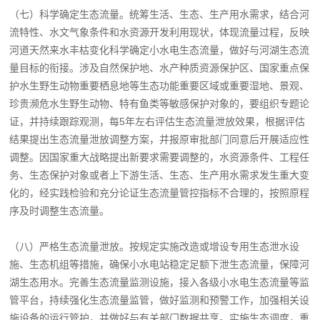
（七）科学确定生态流量。统筹生活、生态、生产用水需求，结合河
流特性、水文气象条件和水资源开发利用现状，体现流量过程，反映
河道天然来水丰枯变化科学确定小水电生态流量，做好与河湖生态流
量目标的衔接。涉及自然保护地、水产种质资源保护区、国家重点保
护水生野生动物重要栖息地等生态功能重要区域或重要湿地、景观、
珍贵濒危水生野生动物、特有鱼类等敏感保护对象的，要组织专题论
证，并持续跟踪观测，每5年左右评估生态流量泄放效果，根据评估
结果提出生态流量泄放调整方案，并报原审批部门同意后开展适应性
调整。因国家重大战略提出新要求需要调整的，水资源条件、工程任
务、生态保护对象或者上下游生活、生态、生产用水需求发生重大变
化的，经实践检验和充分论证生态流量管控指标不合理的，按照原程
序及时调整生态流量。
（八）严格生态流量泄放。按规定实施改造或增设专用生态泄水设
施、生态机组等措施，确保小水电站稳定足额下泄生态流量，保障河
湖生态用水。完善生态流量监测设施，接入各级小水电生态流量等监
管平台，持续强化生态流量监管，做好监测和预警工作，加强相关设
施设备的运行管护，并做好与有关部门数据共享。实施生态调度，重