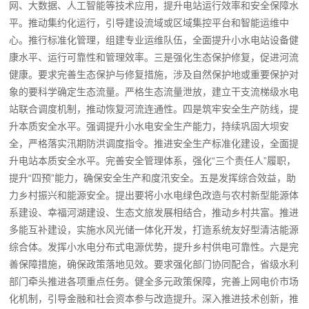
网、大数据、人工智能等技术应用，提升电站运行效率和安全保障水
平。推动集约化运行，引导建设流域或区域集控平台和智能运维中
心。推行标准化管理，组建专业运维队伍，全面提升小水电站设备健
康水平、运行可靠性和管理效率。三是强化生态保护修复，促进河流
健康。要求完善生态保护与修复措施，涉及自然保护地或重要保护对
象的要科学确定生态流量。严格生态流量泄放，建立干支流梯级水电
站联合调度机制，推动恢复河流连通性。四是筑牢安全生产防线，提
升本质安全水平。强调提升小水电安全生产能力，持续巩固大坝安
全，严格落实汛期防洪调度指令。推进安全生产标准化建设，全面提
升电站本质安全水平。完善安全管理体系，强化“三个责任人”履职，
提升“四预”能力，确保安全生产和度汛安全。五是发挥综合效益，助
力乡村振兴和能源安全。提出要将小水电绿色改造与农村新型能源体
系建设、幸福河湖建设、生态文旅发展相结合，推动乡村共富。推进
多能互补建设，实施水风光储一体化开发，打造系统友好型清洁能源
综合体。发挥小水电分布式电源优势，提升乡村供电可靠性。六是完
善保障措施，确保政策落地见效。要求强化部门协同配合，省级水利
部门牵头推进各项重点任务。健全多元政策保障，完善上网电价市场
化机制，引导金融和社会资本参与改造提升。深入推进技术创新，推