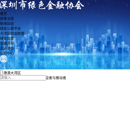
首页
政策法规
新闻动态
绿金公服平台
大湾区绿金联盟
绿金智库
党建之窗
走进协会
会员中心
粤港澳大湾区
绿色及可持续金融生态圈的建设者与推动者