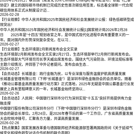
2026年2月26日，联合国气候变化 (UN Climate Change) 秘书处宣布，依据《巴黎
协定》建立的国际碳市场机制已完成历史性首次碳信用签发，标志着全球新一代合规
碳信用体系正式从制度设计迈...
2026-02-28
【行业观察】中华人民共和国2025年国民经济和社会发展统计公报：绿色低碳转型成
效突出！
中华人民共和国2025年国民经济和社会发展统计公报[1]国家统计局2026年2月28
日 2025年是“十四五”规划收官之年，是中国式现代化进程中具有重要意义的一
年。面对国内外形势深刻复杂变化，在以习...
2026-02-27
【行业观察】生态环境部2月新闻发布会全文实录
生态环境部2月新闻发布会全文实录2月27日，生态环境部举行2月例行新闻发布会。
生态环境部大气环境司司长李天威出席发布会，围绕大气污染防治、环境法规标准等
主题介绍情况，并回答了中外记者提问。发布会由生态...
2026-02-27
【会员动态】长城基金：践行金融为民，以专业深度与服务温度护航高质量发展
长城基金管理有限公司（下称“长城基金”）是深圳市绿色金融协会的会员单位。随着
《推动公募基金高质量发展行动方案》正式落地，2025年无疑是中国公募基金行业发
展史上具有里程碑意义的一年，长城基金始终坚持以...
2026-02-26
【会员动态】人民网：中国银行深圳市分行为深圳实现“十五五”良好开局提供有力金
融支撑
中国银行股份有限公司深圳市分行（下称“中国银行深圳市分行”）是深圳市绿色金融
协会的副会长单位。2月24日，是2026年春节后的第一个工作日，广东省高质量发展
大会吹响冲锋号，汇聚各方力量，共谋高质量发展...
2026-02-26
【热点聚集】国家发展改革委与德国联邦经济和能源部签署两国政府间《关于延续气
候变化和绿色转型对话合作机制的联合声明》