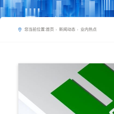
您当前位置:
首页
新闻动态
业内热点
-06
实
释