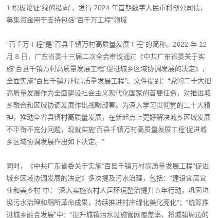
1.积极论证“绿的投向”，发行 2024 年首期数字人民币科创公司债，
募集资金用于支持包括“百千万工程”领域
“百千万工程”是“百县千镇万村高质量发展工程”的简称。2022 年 12
月 8 日，广东省委十三届二次全会审议通过《中共广东省委关于实
施“百县千镇万村高质量发展工程”促进城乡区域协调发展的决定》，
全面实施“百县千镇万村高质量发展工程”。文件提到：“党的二十大把
高质量发展作为全面建设社会主义现代化国家的首要任务，对推进城
乡融合和区域协调发展作出战略部署。为深入学习贯彻党的二十大精
神，推动全省县镇村高质量发展，在新起点上更好解决城乡区域发展
不平衡不充分问题，现就实施‘百县千镇万村高质量发展工程’促进城
乡区域协调发展作出如下决定。”
同时，《中共广东省委关于实施“百县千镇万村高质量发展工程”促进
城乡区域协调发展的决定》多次提及污水治理，包括：“建设宜居宜
业和美乡村”中：“深入实施农村人居环境整治提升五年行动，巩固垃
圾污水治理和厕所革命成果，持续推进村庄绿化美化亮化”；“统筹推
进城乡融合发展”中：“提升城镇污水设施管网覆盖率，将城镇周边的