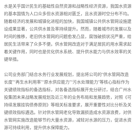
水是关乎国计民生的基础性自然资源和战略性经济资源，我国水资源
的基本国情为人口众多但水资源相对匮乏，且水资源时空分布不均。
随着经济的发展和城镇化进程的加快，我国城镇公共供水管网设施建
设成果显著，公共供水普及率持续提升。然而，随着城市的发展以及
时间的推移，老旧供水管网的问题愈发凸显，腐蚀破损状况严重，给
居民生活带来了众多不便。供水管网改造对于满足居民的用水需求起
着关键作用，同时也是优化供水系统、提升供水能力与供水效率的关
键举措。
公司业务部门结合水务行业发展规划，提出将公司的“供水管网改造
长度”“再生水利用率”“原水供应能力”“污水处理能力”等核心指标作为
关键绩效指标的备选指标，对各备选指标展开充分研讨，结合广州水
投集团未来战略发展规划及近三年的业务布局和发展趋势，对照《可
持续发展挂钩债券原则》等相关标准要求，展开重要性对比分析及关
键绩效指标遴选。针对供水管网老化导致漏损造成水资源浪费，对供
水管网实施改造能够节约大量水资源，减轻对水源的压力，促进水资
源可持续利用，提升供水保障能力。