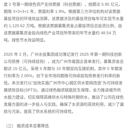
度 2 号第一期绿色资产支持票据（科创票据），规模达 5.85 亿元，
期限 3+3+3+1 年，票面利率 1.9%。根据第三方评估机构对该票据
募投项目的环境效益测算，该票据涉及的募投项目每年可实现节水量
约 1,120.62 万吨。根据该票据募集资金占募投项目总投资比例，由
该票据募集资金投向绿色产业项目所带来的年节水量约 48.54 万
吨，绿色节水效益明显。
2025 年 2 月，广州水投集团成功簿记发行 2025 年第一期科技创新
公司债券（可持续挂钩），成为广州市属国企首单发行，募集资金总
额达 15 亿元。采用 5 年期与 10 年期双向互拨机制，其中 5 年期发
行利率为 2.05%，创下全市场同期限可持续挂钩债券发行利率的新
低。本次发行以“加快实施广州市中心城区供水管网改造”为可持续发
展绩效目标(SPTS)，通过绿色融资赋能民生保障，全力推进城市供
水能力建设，切实保障高峰供水与特殊时期供水，推动了公司在绿色
发展方面的进一步投入与实践，确保了水资源的高效利用，减少了漏
损与污染，提高了供水系统的可持续性。
（三） 融资成本显著降低