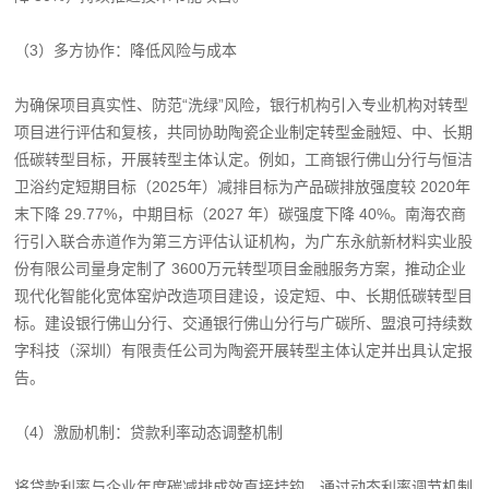
（3）多方协作：降低风险与成本
为确保项目真实性、防范“洗绿”风险，银行机构引入专业机构对转型
项目进行评估和复核，共同协助陶瓷企业制定转型金融短、中、长期
低碳转型目标，开展转型主体认定。例如，工商银行佛山分行与恒洁
卫浴约定短期目标（2025年）减排目标为产品碳排放强度较 2020年
末下降 29.77%，中期目标（2027 年）碳强度下降 40%。南海农商
行引入联合赤道作为第三方评估认证机构，为广东永航新材料实业股
份有限公司量身定制了 3600万元转型项目金融服务方案，推动企业
现代化智能化宽体窑炉改造项目建设，设定短、中、长期低碳转型目
标。建设银行佛山分行、交通银行佛山分行与广碳所、盟浪可持续数
字科技（深圳）有限责任公司为陶瓷开展转型主体认定并出具认定报
告。
（4）激励机制：贷款利率动态调整机制
将贷款利率与企业年度碳减排成效直接挂钩，通过动态利率调节机制