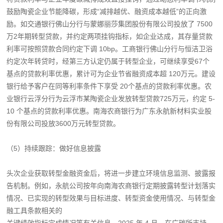
鼓励陶瓷企业节能降碳，形成“减排越优、融资成本越低”的正向激
励。如交通银行佛山分行与蒙娜丽莎集团股份有限公司投放了 7500
万2年期转型贷款，并约定两项挂钩指标，如企业达成，其存量贷款
利率可按照贷款合同约定下调 10bp。工商银行佛山分行与恒洁卫浴
约定次年转贷时，经第三方认定仍属于转型企业，可继续享受67个
基点的贷款利率优惠，累计可为企业节省融资成本超 120万元。建设
银行给予客户在同等利率条件下享受 20个基点的贷款利率优惠。农
业银行云浮分行为云浮市某陶瓷企业发放转型贷款725万元，约定 5-
10 个基点的贷款利率优惠。南海农商银行为广东永航新材料实业股
份有限公司投放3600万元转型贷款。
（5）持续跟踪：做好信息披露
头次企业获取转型金融资金后，将进一步建立环境信息监测、披露报
告机制。例如，永航公司按年向南海农商银行定期披露转型计划落实
情况、已实现的转型效果与目标进度、转型资金使用情况、与转型金
融工具条款相关的
关键绩效指标完成情况等有关信息。2025 年 4 月，在广碳所支持