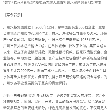
“数字创新+科创赋能”模式助力超大城市打造水资产融资创新样本
【案例背景】
广州水投集团成立于 2008年12月，是中国服务业500强企业，主要
负责统筹广州市中心城区供水、排水、净水等公共事业及涉水、环保
产业的投融资、建设与运营；供排水综合产能规模 1088万吨/日，占
广州市供排水总产能近 7成，在单体城市中仅次于上海。集团自成立
以来，建立了商业银行贷款、政策性银行贷款、国家政策性资金、企
业债券、中期票据、超短融、资产支持票据等稳健与创新相结合的融
资管理体系，打造 3个AAA级信用评级融资主体，累计为供排水建设
筹集资金超900亿元，圆满完成亚运治水、生态水城及全面剿灭黑臭
水体等重大融资任务，保障了供排水项目建设与营运的资金需求，为
广州水务事业发展提供了坚实的资金保障。
习近平总书记提出“新时代抓发展，必须更加突出发展理念，坚定不
移贯彻创新、协调、绿色、开放、共享的新发展理念”。绿色发展是
新发展理念的重要组成部分，绿色是高质量发展的底色，不仅满足人