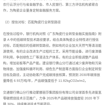
农行云浮分行与省金融学会、市人民银行、第三方评估机构紧密合
作，为陶瓷企业量身定制金融服务方案。
（2）授信对标：匹配陶瓷行业转型路径
在授信过程中，银行机构对照《广东陶瓷行业转型金融实施指南》附
录 A 中的低碳转型技术路径要求，结合具体陶瓷企业特性进行授信
对标，匹配相应的低碳转型路径。例如有的企业加大天然气等清洁能
源使用，有的企业改进生产过程的工艺，采用节能设备，进行废渣循
环利用，争创绿色工厂等清洁生产体系，有的企业积极调整产品结
构，增加岩板等产品产能。建设银行佛山分行通过减少废弃物和污染
物排放、加强废料循环利用、绿色生产制造等方面指引企业制定转型
目标及路径，主动协助客户完成碳排放核算，预测到 2030年碳排放
量降低 6.93万吨/年，产品碳强度低于 11.82kgCO2e/m2。
交通银行佛山分行推动蒙娜丽莎集团股份有限公司全球首条先进氨氢
零碳燃烧技术示范推广，力争 2025年产品碳排放强度较 2020 年下
降 30%，持续推进技术节能项目。