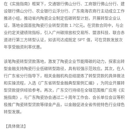
在《实施指南》框架下，交通银行佛山分行、工商银行佛山分行、建
设银行佛山分行、农业银行云浮分行、广东南海农商行主动成立工作
推进小组，推动省内陶瓷企业制定低碳转型计划，开展转型企业认
证，落地全国首批陶瓷行业转型贷款 1.7亿元。在贷款合同中，与企
业约定关键绩效指标，引入广州碳排放权交易所、盟浪科技、联合赤
道进行第三方转型认证，如该司达成既定 SPT 值，可在贷款发放次
年享受融资利率优惠。
该笔陶瓷转型贷款落地，激发了陶瓷企业节能降碳的动力，探索出转
型金融支持陶瓷行业低碳转型路径，具有较强示范效应。其次，在人
行广东省分行指导下，相关金融机构总结提炼了转型贷款的具体做法
和实操流程，入选《广东省转型金融典型案例汇编》，为同业开展转
型贷款提供经验参考。再次，广东交行持续在全辖范围推广应用《实
施指南》，与广东陶瓷协会通过二十周年工作会、会长单位会议等积
极推广陶瓷转型贷款等绿金产品，以金融促进全省传统特色行业绿色
转型发展。
【具体做法】