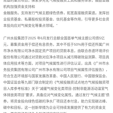
效益的重点项目，探索多元化气候投融资工具和服务体系，鼓励金融
机构加强资金支持和
金融服务。支持发行气候主题绿色债券，拓宽直接融资渠道。发挥创
业投资基金、私募股权投资基金、信托基金等作用，引导更多社会资
本投向应对气候变化等重点领域。”
广州水投集团于2025 年6月发行总额全国首单气候主题公司债5亿
元，募集资金用于偿还有息债务，其中不低于50%用于偿还所属广州
市净水有限公司净水固定资产项目的贷款本息，由联合赤道环境评价
股份有限公司通过对贷款对应净水项目从减污降碳效益测算、项目具
体应用技术等方面，对项目气候属性进行评估认证，出具《广州市水
务投资集团有限公司广州市净水有限公司项目气候属性评估报告》，
符合生态环境部与国家发展改革委、中国人民银行、中国银保监会、
中国证监会等九部门联合制定的《气候投融资试点地方气候投融资项
目入库参考标准》关于“减缓气候变化类项目-控制非能源活动温室气
体排放类项目”要求，具备应对气候变化属性。通过发行“气候主题”债
券，将资金投向绿色低碳的净水厂项目还本付息，助力实现碳达峰、
碳中和目标，这一创新举措为企业可持续发展提供了有力的资金支