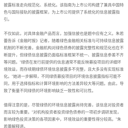
披露标准走向规范化、系统化。该指南为上市公司构建了兼具中国特
色与国际接轨的披露框架，为上市公司提供了系统化的信息披露指
引。
不仅如此，对具体金融产品而言，加强信披也是题中应有之义。朱若
蕾告诉《金融时报》记者，随着绿色金融相关标准与可持续信息披露
机制的不断完善，金融机构对绿色债券的披露完整性和规范化也在不
断提升，但绿债信息披露仍面临标准框架不统一、披露信息参差不齐
等问题。“绿债在发行前提供的信息通常不能反映募投项目的详细环
境效益，而存续期绿债环境信息披露多不完整，且大多没有实现标准
化。”她进一步解释，不同绿债募投项目的环境信息披露指标可能不
同，用于选择指标和计算环境影响的方法差异较大等问题。由此，导
致了衡量不同绿债的环境影响缺乏一致性和可比性。
值得注意的是，尽管绿债的环境信息披露尚待完善，该信息对投资者
而言较为重要。“对机构投资者投资绿色债券的一项初步调研发现，
影响绿色投资决策的各项因素中，环境效益的重要性得分较高。”朱
若蕾解释道。