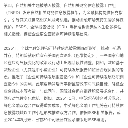
第四，自然相关主题被纳入披露。自然相关财务信息披露工作组
（TNFD）发布自然相关财务信息披露框架，为金融机构提供补充指
引，引导其关注自然相关风险与机遇，推动金融市场支持生物多样性
保护。ESRS、全球报告倡议（GRI）等标准也逐步纳入生物多样性
相关指标，促使企业更全面披露可持续发展信息。
2025年，全球气候治理和可持续信息披露面临新形势，挑战与机遇
并存。特朗普就职后宣布美国再次退出《巴黎协定》。一些国家和地
区在应对气候变化的政策及行动上出现阶段性调整。例如，欧盟基于
减轻企业（尤其是中小型企业）可持续发展报告和监管合规负担的考
虑，推迟了《企业可持续发展报告指令》和《企业可持续发展尽职调
查指令》的实施，此项变动背后有平衡监管效率与气候目标、降低企
业合规成本等考量。与此同时，国际社会仍在继续积极寻求合作，共
同应对气候变化危机。例如，2025年1月，中英经济财金对话重启，
绿色金融双边合作取得重要成果，中英绿色金融工作组将在可持续信
息披露领域以工作小组形式推进双方合作。依据ISSB相关报告，截
至2024年9月末，已有30个司法管辖区承诺采用ISSB准则。