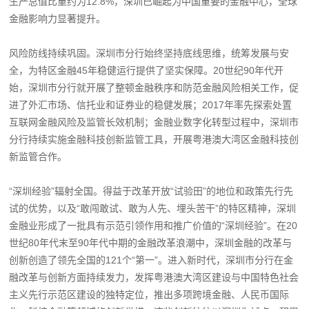
生产总值比重约为12.8%，深圳已崛起为中国重要的金融中心，全球
金融影响力显著提升。
风险防线持续巩固。深圳市分行始终坚持底线思维，统筹发展与安
全，为特区金融45年稳健运行提供了坚实保障。20世纪90年代开
始，深圳市分行就开展了整顿金融秩序和防范金融风险相关工作，促
进了外汇市场、信托业和证券业的稳健发展；2017年率先探索处置
互联网金融风险及监管长效机制；金融业数字化转型过程中，深圳市
分行持续实施金融科技创新监管工具，开展粤港澳大湾区金融科技创
新监管合作。
“深圳经验”辐射全国。得益于改革开放“试验田”的地位和政策先行先
试的优势，以及“敢闯敢试、敢为人先、埋头苦干”的特区精神，深圳
金融业形成了一批具有示范引领作用和推广价值的“深圳经验”。在20
世纪80年代末至90年代中期的金融改革浪潮中，深圳金融的改革与
创新创造了领先全国的121个“第一”。进入新时代，深圳市分行在金
融改革与创新方面持续发力，发挥粤港澳大湾区建设与中国特色社会
主义先行示范区建设的独特定位，推出多项跨境金融、人民币国际