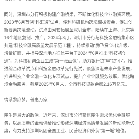
同时，深圳市分行积极构建产融桥梁，不断优化科技企业融资环境。
2023年6月首创“科汇通”试点，便利科研机构跨境调拨资金，促进创
新要素跨境流动。试点由河套拓展至深圳全市，陆续在上海、北京等
16个地区复制、推广。2024年3月，深圳市分行与科技金融密集市区
共建“科技金融高质量发展示范工程”，持续推动“腾飞贷”迭代升级、
增量扩面，并指导深圳地方征信平台于2024年6月推出“科技初创
通”，为科技初创企业生成“第一张画像”，助力银行贷“早”贷“小”。推
进综合改革试点和科技金融改革先行先试，聚焦深港未来产业发展，
推进科技产业金融一体化专项试点，提升产业金融服务效率，优化跨
境金融服务。截至2025年6月末，全市科技贷款余额2.16万亿元。
情系黎庶梦，普惠万家
民生是最大的政治。近年来，深圳市分行聚焦民生需求优化金融服
务，以高质量的金融供给推动形成深圳经济高质量发展的新动能新优
势，有力支持深圳巩固全国工业、民营经济和外贸“第一城”地位。