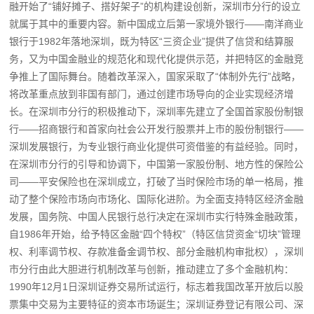
融开始了“铺好摊子、搭好架子”的机构建设创新，深圳市分行的设立
就属于其中的重要内容。新中国成立后第一家境外银行——南洋商业
银行于1982年落地深圳，既为特区“三资企业”提供了信贷和结算服
务，又为中国金融业的规范化和现代化提供示范，并把特区的金融竞
争推上了国际舞台。随着改革深入，国家采取了“体制外先行”战略，
将改革重点放到非国有部门，通过创建市场导向的企业实现经济增
长。在深圳市分行的积极推动下，深圳率先建立了全国首家股份制银
行——招商银行和首家向社会公开发行股票并上市的股份制银行——
深圳发展银行，为专业银行商业化提供可资借鉴的有益经验。同时，
在深圳市分行的引导和协调下，中国第一家股份制、地方性的保险公
司——平安保险也在深圳成立，打破了当时保险市场的单一格局，推
动了整个保险市场向市场化、国际化进阶。为全面支持特区经济金融
发展，国务院、中国人民银行总行决定在深圳市实行特殊金融政策，
自1986年开始，给予特区金融“四个特权”（特区信贷资金“切块”管理
权、利率调节权、存款准备金调节权、部分金融机构审批权），深圳
市分行由此大胆进行机制改革与创新，推动建立了多个金融机构：
1990年12月1日深圳证券交易所试运行，标志着我国改革开放后以股
票集中交易为主要特征的资本市场诞生；深圳证券登记有限公司、深