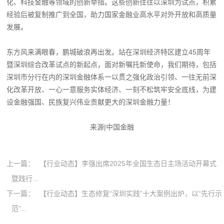
化、科技金融等领域的创新举措。这些创新往往以深圳为试点，积累
经验后被复制推广到全国，助力国家金融业高水平对外开放和高质量
发展。
东方风来满眼春，鹏城破浪再出发。站在深圳经济特区建立45周年
暨深圳综合改革试点的新起点，面对新嘱托新使命，我们期待，包括
深圳市分行在内的深圳金融体系一以贯之强化政治引领、一往无前深
化改革开放、一心一意服务实体经济、一刻不松筑牢安全底线，为建
设金融强国、民族复兴伟业贡献更大的深圳金融力量！
来源|中国金融
上一篇：
【行业动态】李强出席2025年全国生态日主场活动开幕式
暨践行...
下一篇：
【行业动态】生态修复“深圳实践”十大案例出炉，以“先行示
范”...