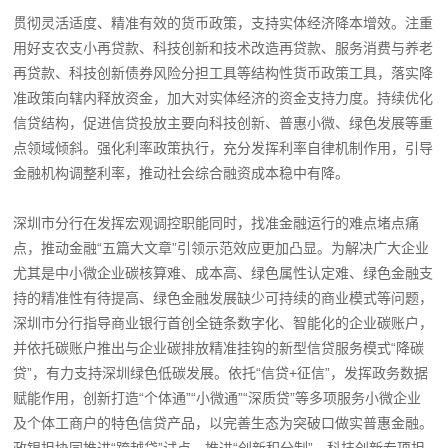
贯彻灵活适度、精准有效的货币政策，支持实体经济降本增效。注重
用好支农支小再贷款、科技创新和技术改造再贷款、服务消费与养老
再贷款、科技创新债券风险分担工具等结构性货币政策工具，落实降
准政策向辖内释放资金，加大对实体经济的资金支持力度。持续优化
信贷结构，促进信贷投放主要向科技创新、普惠小微、绿色发展等重
点领域倾斜。强化利率政策执行，充分发挥利率自律机制作用，引导
金融机构调整利率，推动社会综合融资成本稳中有降。
深圳市分行在发挥宏观调控职能同时，找准金融运行的难点堵点痛
点，推动金融“五篇大文章”引领示范效应更加凸显。为解决广大企业
尤其是中小微企业碳核算难、成本高、绿色属性认定难、绿色金融支
持的精准性有待提高、绿色金融发展缺少可持续的商业模式等问题，
深圳市分行指导商业银行首创全链条数字化、智能化的企业碳账户，
并依托碳账户推出与企业碳排放精准挂钩的新型信贷服务模式“降碳
贷”，有力支持深圳绿色低碳发展。依托“信贷+征信”，发挥政务数据
赋能作用，创新打造“个体通”“小微通”“深质贷”等多项服务小微企业
及个体工商户的特色信贷产品，以完善生态为突破口做实普惠金融。
政银担协同推进“跨越贷”试点，推进“创新积分制”、科技创新专项担