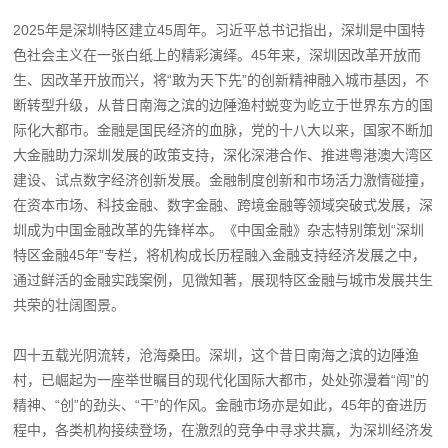
2025年是深圳特区建立45周年。习近平总书记指出，深圳是中国特
色社会主义在一张白纸上的精彩演绎。45年来，深圳因改革开放而
生、因改革开放而兴，将“敢为天下先”的创新精神融入城市基因，不
断转型升级，从昔日南海之滨的边陲渔村蜕变为屹立于世界东方的国
际化大都市。金融是国民经济的血脉，党的十八大以来，国家不断加
大金融助力深圳发展的政策支持，深化深港合作、推进粤港澳大湾区
建设、试点数字经济创新发展。金融制度创新和市场活力激情碰撞，
在资本市场、科技金融、数字金融、跨境金融等领域突破式发展，深
圳成为中国金融改革的先锋样本。《中国金融》杂志特别策划“深圳
特区金融45年”专栏，将机构成长历程融入金融支持经济发展之中，
通过鲜活的金融实践案例，见微知著，展现特区金融与城市发展共生
共荣的壮阔图景。
四十五载光阴流转，沧海桑田。深圳，这个昔日南海之滨的边陲渔
村，已崛起为一座举世瞩目的现代化国际大都市，处处弥漫着“闯”的
精神、“创”的劲头、“干”的作风。金融市场亦是如此，45年的奋进历
程中，各类机构接续登场，在激烈的竞争中寻求共赢，为深圳经济发