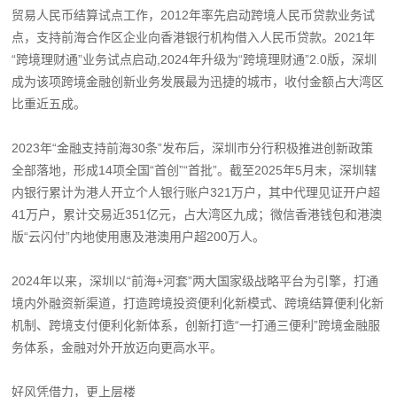
贸易人民币结算试点工作，2012年率先启动跨境人民币贷款业务试
点，支持前海合作区企业向香港银行机构借入人民币贷款。2021年
“跨境理财通”业务试点启动,2024年升级为“跨境理财通”2.0版，深圳
成为该项跨境金融创新业务发展最为迅捷的城市，收付金额占大湾区
比重近五成。
2023年“金融支持前海30条”发布后，深圳市分行积极推进创新政策
全部落地，形成14项全国“首创”“首批”。截至2025年5月末，深圳辖
内银行累计为港人开立个人银行账户321万户，其中代理见证开户超
41万户，累计交易近351亿元，占大湾区九成；微信香港钱包和港澳
版“云闪付”内地使用惠及港澳用户超200万人。
2024年以来，深圳以“前海+河套”两大国家级战略平台为引擎，打通
境内外融资新渠道，打造跨境投资便利化新模式、跨境结算便利化新
机制、跨境支付便利化新体系，创新打造“一打通三便利”跨境金融服
务体系，金融对外开放迈向更高水平。
好风凭借力，更上层楼