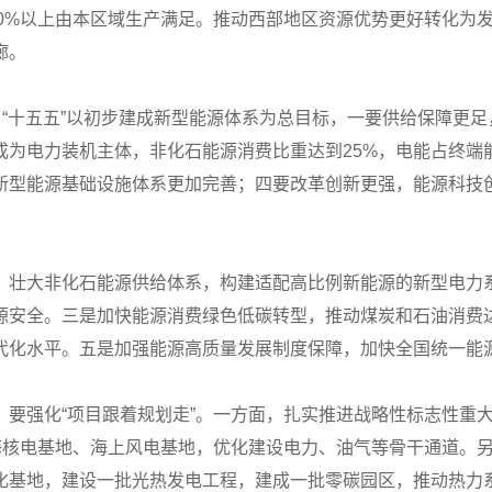
70%以上由本区域生产满足。推动西部地区资源优势更好转化为
廊。
。“十五五”以初步建成新型能源体系为总目标，一要供给保障更
成为电力装机主体，非化石能源消费比重达到25%，电能占终端
新型能源基础设施体系更加完善；四要改革创新更强，能源科技
，壮大非化石能源供给体系，构建适配高比例新能源的新型电力
源安全。三是加快能源消费绿色低碳转型，推动煤炭和石油消费
代化水平。五是加强能源高质量发展制度保障，加快全国统一能
，要强化“项目跟着规划走”。一方面，扎实推进战略性标志性重
海核电基地、海上风电基地，优化建设电力、油气等骨干通道。另
化基地，建设一批光热发电工程，建成一批零碳园区，推动热力