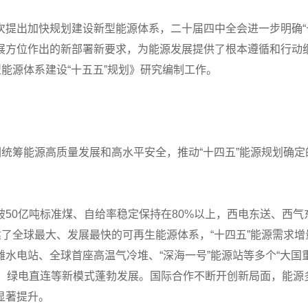
次提出加快规划建设新型能源体系，二十届四中全会进一步明确“
展方位作出的新部署新要求，为能源发展提供了根本遵循和行动纲
型能源体系建设“十五五”规划》研究编制工作。
统筹能源高质量发展和高水平安全，推动“十四五”能源规划确定的
50亿吨标准煤、自给率稳定保持在80%以上，西电东送、西
建了全球最大、发展最快的可再生能源体系，“十四五”能源需求
滩水电站、全球首座高温气冷堆、“深海一号”能源站等多个“大国
，绿电直连等新模式蓬勃发展。国际合作不断开创新局面，能源多
显著提升。