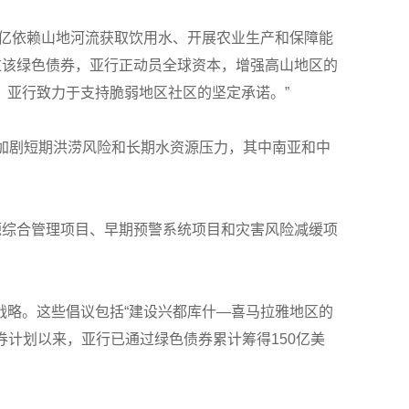
数亿依赖山地河流获取饮用水、开展农业生产和保障能
，“通过该绿色债券，亚行正动员全球资本，增强高山地区的
，亚行致力于支持脆弱地区社区的坚定承诺。”
加剧短期洪涝风险和长期水资源压力，其中南亚和中
源综合管理项目、早期预警系统项目和灾害风险减缓项
战略。这些倡议包括“建设兴都库什—喜马拉雅地区的
色债券计划以来，亚行已通过绿色债券累计筹得150亿美