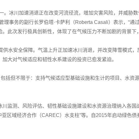
之一。冰川加速消退正在改变河流径流，增加灾害风险，并威胁
事务的副行长罗伯塔·卡萨利（Roberta Casali）表示
险。此次发行极具创新性，体现了在气候压力不断加剧的背景下
口提供水安全保障。气温上升正加速冰川消退，并改变降雪模式，
，加大对气候适应和韧性水系建设的投资已愈发紧迫。
项目包括但不限于：支持气候适应型基础设施和生计的项目、水资
冰川监测、风险评估、韧性基础设施建设和水资源治理纳入各国
“中亚区域经济合作（CAREC）水支柱”等。自2015年启动绿