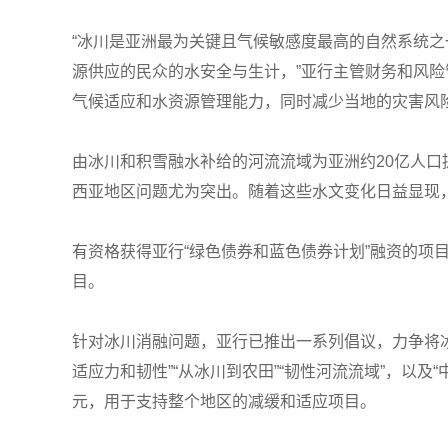
“冰川是亚洲最为关键且气候敏感度最高的自然系统
源供应的民众的水安全与生计，”亚行主管财务和风险管理
气候适应和水资源管理能力，同时减少当地的灾害风
由冰川和积雪融水补给的河流流域为亚洲约20亿人
西亚地区问题尤为突出。随着这些水文变化日益显现
有资格获得亚行“绿色债券和蓝色债券计划”融资的
目。
针对冰川消融问题，亚行已推出一系列倡议，力争将
适应力和韧性”“从冰川到农田”“韧性河流流域”，以及
元，用于支持整个地区的减缓和适应项目。