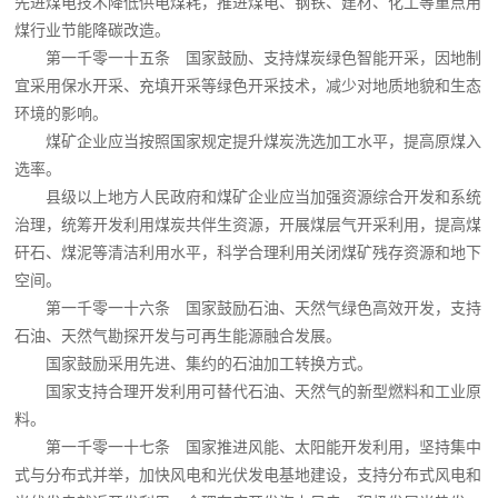
先进煤电技术降低供电煤耗，推进煤电、钢铁、建材、化工等重点用
煤行业节能降碳改造。
第一千零一十五条 国家鼓励、支持煤炭绿色智能开采，因地制
宜采用保水开采、充填开采等绿色开采技术，减少对地质地貌和生态
环境的影响。
煤矿企业应当按照国家规定提升煤炭洗选加工水平，提高原煤入
选率。
县级以上地方人民政府和煤矿企业应当加强资源综合开发和系统
治理，统筹开发利用煤炭共伴生资源，开展煤层气开采利用，提高煤
矸石、煤泥等清洁利用水平，科学合理利用关闭煤矿残存资源和地下
空间。
第一千零一十六条 国家鼓励石油、天然气绿色高效开发，支持
石油、天然气勘探开发与可再生能源融合发展。
国家鼓励采用先进、集约的石油加工转换方式。
国家支持合理开发利用可替代石油、天然气的新型燃料和工业原
料。
第一千零一十七条 国家推进风能、太阳能开发利用，坚持集中
式与分布式并举，加快风电和光伏发电基地建设，支持分布式风电和