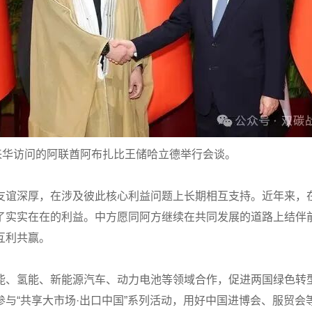
来华访问的阿联酋阿布扎比王储哈立德举行会谈。
友谊深厚，在涉及彼此核心利益问题上长期相互支持。近年来，
了实实在在的利益。中方愿同阿方继续在共同发展的道路上结伴
互利共赢。
能、氢能、新能源汽车、动力电池等领域合作，促进两国绿色转
与“共享大市场·出口中国”系列活动，用好中国进博会、服贸