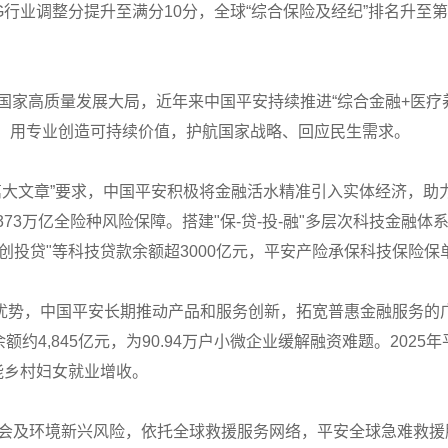
 ESG行业调整分提升至满分10分，全球“综合保险及经纪”排名
。
国家高质量发展大局，近年来中国平安持续推进“综合金融+医疗养老
践，用专业创造可持续价值，护航国家战略、回应民生需求。
融“五篇大文章”要求，中国平安积极将金融活水精准引入实体经济，
供373万亿全险种风险保障。搭建"保-贷-投-融"多层次科技金
"创投贷"等科技贷款余额超3000亿元，平安产险承保科技保险保单
融牌照优势，中国平安长期推动产品和服务创新，拓宽普惠金融服务的
额约4,845亿元，为90.94万户小微企业缓解融资难题。2025年
能乡村妇女就业增收。
会及环境新兴风险，依托全球救援服务网络，平安全球急难救援服