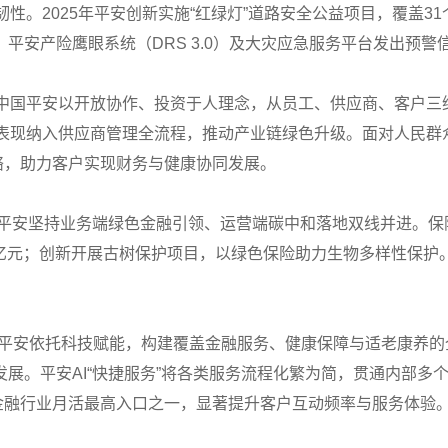
性。2025年平安创新实施“红绿灯”道路安全公益项目，覆盖31
产险鹰眼系统（DRS 3.0）及大灾应急服务平台发出预警信息1
责任生态圈。中国平安以开放协作、投资于人理念，从员工、供应商、
G表现纳入供应商管理全流程，推动产业链绿色升级。面对人民群
络，助力客户实现财务与健康协同发展。
中国平安坚持业务端绿色金融引领、运营端碳中和落地双线并进。保险
4.74亿元；创新开展古树保护项目，以绿色保险助力生物多样性保护
展。中国平安依托科技赋能，构建覆盖金融服务、健康保障与适老康养
。平安AI“快捷服务”将各类服务流程化繁为简，贯通内部多个A
，为金融行业月活最高入口之一，显著提升客户互动频率与服务体验