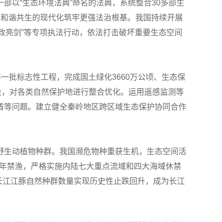
以“生态环境法典”命名的法典，系统整合30多部生
自然和谐共生的现代化筑牢更强法治根基。我国持续开展
渔政亮剑”等专项执法行动，依法打击破坏重要生态空间
一批标志性工程，完成国土绿化3660万公顷、生态保
设，对各类自然保护地进行整合优化。运用遥感监测等
盾等问题。建立健全秦岭地区跨区域生态保护协同合作
野生动植物种群。我国濒危物种重获生机，生态空间活
十年禁渔，严格实施内陆七大重点流域和四大海域休禁
3种。长江江豚自然种群数量实现历史性止跌回升，成为长江