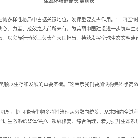
生态环境部部长 黄润秋
生物多样性格局中占据关键地位，发挥重要支撑作用。“十四五”
决心、力度、成效之大前所未有，为美丽中国建设进一步筑牢生
战，以实际行动彰显负责任大国担当，持续发挥全球生态文明建
人类赖以生存和发展的重要基础。”这启示我们要加快构建科学高
协调机制，协同推动生物多样性治理从分散向统筹、从末端向全过
推进生态系统整体保护、系统修复、综合治理，着力提升生态系