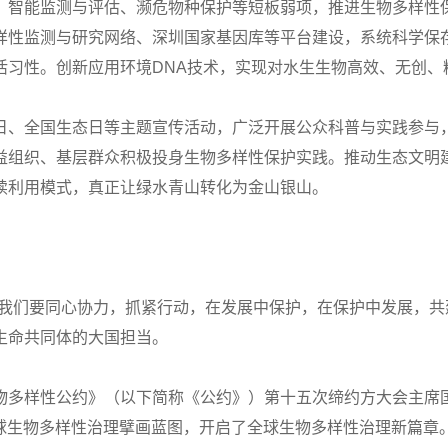
、智能监测与评估、濒危物种保护等短板弱项，推进生物多样性
样性监测与研究网络、深圳国家基因库等平台建设，系统科学保
活习性。创新应用环境DNA技术，实现对水生生物高效、无创、
日、全国生态日等主题宣传活动，广泛开展公众科普与实践参与
益组织、基层群众积极投身生物多样性保护实践。推动生态文明建
续利用模式，真正让绿水青山转化为金山银山。
“我们要同心协力，抓紧行动，在发展中保护，在保护中发展，共
生命共同体的大国担当。
物多样性公约》（以下简称《公约》）第十五次缔约方大会主席
全球生物多样性治理擘画蓝图，开启了全球生物多样性治理新篇章