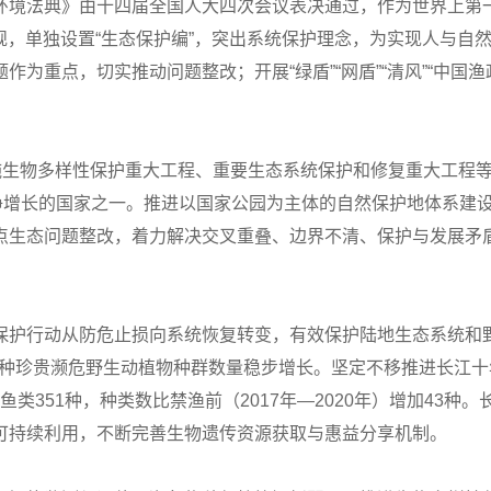
境法典》由十四届全国人大四次会议表决通过，作为世界上第一部
性法规，单独设置“生态保护编”，突出系统保护理念，为实现人与
为重点，切实推动问题整改；开展“绿盾”“网盾”“清风”“中国
施生物多样性保护重大工程、重要生态系统保护和修复重大工程等
积净增长的国家之一。推进以国家公园为主体的自然保护地体系建
点生态问题整改，着力解决交叉重叠、边界不清、保护与发展矛
保护行动从防危止损向系统恢复转变，有效保护陆地生态系统和
0多种珍贵濒危野生动植物种群数量稳步增长。坚定不移推进长江
著鱼类351种，种类数比禁渔前（2017年—2020年）增加4
可持续利用，不断完善生物遗传资源获取与惠益分享机制。