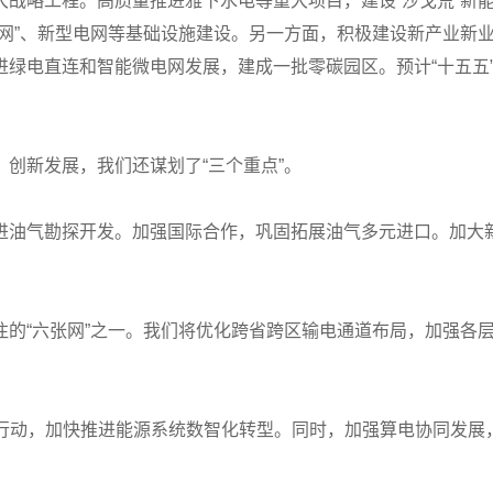
大战略工程。高质量推进雅下水电等重大项目，建设“沙戈荒”新
张网”、新型电网等基础设施建设。另一方面，积极建设新产业新
进绿电直连和智能微电网发展，建成一批零碳园区。预计“十五五
创新发展，我们还谋划了“三个重点”。
进油气勘探开发。加强国际合作，巩固拓展油气多元进口。加大
注的“六张网”之一。我们将优化跨省跨区输电通道布局，加强各
”能源行动，加快推进能源系统数智化转型。同时，加强算电协同发