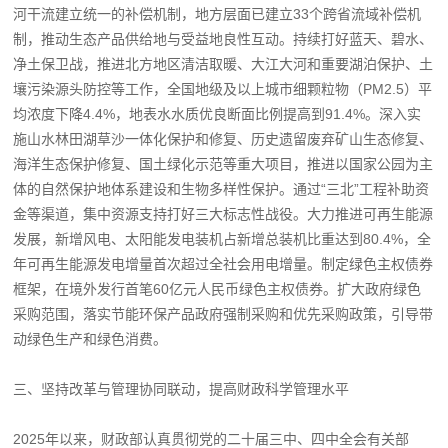
河干流建立统一的补偿机制，地方层面已建立33个跨省流域补偿机
制，推动生态产品供给地与受益地良性互动。持续打好蓝天、碧水、
净土保卫战，推进北方地区清洁取暖、大江大河和重要湖泊保护、土
壤污染源头防控等工作，全国地级及以上城市细颗粒物（PM2.5）平
均浓度下降4.4%，地表水水质优良断面比例提高到91.4%。深入实
施山水林田湖草沙一体化保护和修复、历史遗留废弃矿山生态修复、
海洋生态保护修复、国土绿化示范等重大项目，推进以国家公园为主
体的自然保护地体系建设和生物多样性保护。通过“三北”工程补助资
金等渠道，集中资源支持打好三大标志性战役。大力推进可再生能源
发展，新增风电、太阳能发电装机占新增总装机比重达到80.4%，全
年可再生能源发电增量首次超过全社会用电增量。制定绿色主权债券
框架，在境外发行首笔60亿元人民币绿色主权债券。扩大政府绿色
采购范围，落实节能环保产品政府强制采购和优先采购政策，引导带
动绿色生产和绿色消费。
三、坚持改革与管理协同联动，提高财政科学管理水平
2025年以来，财政部认真贯彻党的二十届三中、四中全会有关部