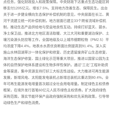
点任务，强化财政投入和政策保障。中央财政下达重点生态功能区转
移支付1205亿元、增长7.5%，支持地方改善生态、保障民生。出台
关于进一步健全横向生态保护补偿机制的意见，中央层面在长江、黄
河干流建立统一的补偿机制，地方层面已建立33个跨省流域补偿机
制，推动生态产品供给地与受益地良性互动。持续打好蓝天、碧水、
净土保卫战，推进北方地区清洁取暖、大江大河和重要湖泊保护、土
壤污染源头防控等工作，全国地级及以上城市细颗粒物（PM2.5）平
均浓度下降4.4%，地表水水质优良断面比例提高到91.4%。深入实
施山水林田湖草沙一体化保护和修复、历史遗留废弃矿山生态修复、
海洋生态保护修复、国土绿化示范等重大项目，推进以国家公园为主
体的自然保护地体系建设和生物多样性保护。通过“三北”工程补助资
金等渠道，集中资源支持打好三大标志性战役。大力推进可再生能源
发展，新增风电、太阳能发电装机占新增总装机比重达到80.4%，全
年可再生能源发电增量首次超过全社会用电增量。制定绿色主权债券
框架，在境外发行首笔60亿元人民币绿色主权债券。扩大政府绿色
采购范围，落实节能环保产品政府强制采购和优先采购政策，引导带
动绿色生产和绿色消费。