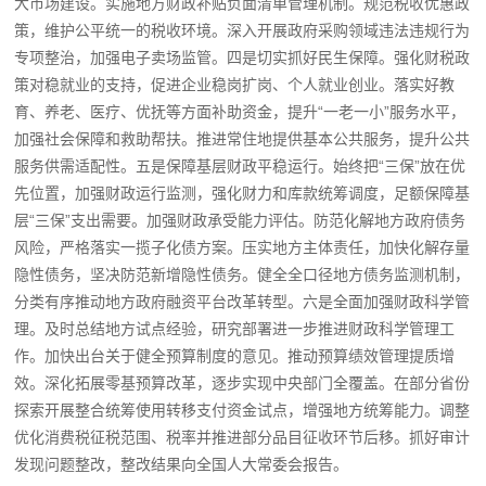
大市场建设。实施地方财政补贴负面清单管理机制。规范税收优惠政
策，维护公平统一的税收环境。深入开展政府采购领域违法违规行为
专项整治，加强电子卖场监管。四是切实抓好民生保障。强化财税政
策对稳就业的支持，促进企业稳岗扩岗、个人就业创业。落实好教
育、养老、医疗、优抚等方面补助资金，提升“一老一小”服务水平，
加强社会保障和救助帮扶。推进常住地提供基本公共服务，提升公共
服务供需适配性。五是保障基层财政平稳运行。始终把“三保”放在优
先位置，加强财政运行监测，强化财力和库款统筹调度，足额保障基
层“三保”支出需要。加强财政承受能力评估。防范化解地方政府债务
风险，严格落实一揽子化债方案。压实地方主体责任，加快化解存量
隐性债务，坚决防范新增隐性债务。健全全口径地方债务监测机制，
分类有序推动地方政府融资平台改革转型。六是全面加强财政科学管
理。及时总结地方试点经验，研究部署进一步推进财政科学管理工
作。加快出台关于健全预算制度的意见。推动预算绩效管理提质增
效。深化拓展零基预算改革，逐步实现中央部门全覆盖。在部分省份
探索开展整合统筹使用转移支付资金试点，增强地方统筹能力。调整
优化消费税征税范围、税率并推进部分品目征收环节后移。抓好审计
发现问题整改，整改结果向全国人大常委会报告。