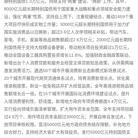
期特别国债1.3万亿元，持续支持“两重”建设、“两新”工作。其中，
8000亿元超长期特别国债用于国家重大战略和重点领域安全能力建
设，强化“两重”性质、坚持自上而下、注重软硬结合，推动1459个重
大项目尽快形成实物工作量；3000亿元超长期特别国债用于加力扩
围实施消费品以旧换新，超过3.6亿人次申领相关补贴，带动汽车、
家电、手机、家装等商品销售额超过2.6万亿元；2000亿元超长期特
别国债用于支持大规模设备更新，带动相关项目投资超过1万亿元，
推动全国设备工器具购置投资增长11.8%。加强财政金融政策联动，
新增出台个人消费贷款和服务业经营主体贷款贴息政策，从供需两端
激发消费活力。遴选50个城市开展消费新业态新模式新场景试点、
20个城市开展现代商贸流通体系试点，培育消费新增长点。优化离
境退税政策，新设一批免税店并扩大经营品类，全年离境退税商品销
售额增长近一倍。在15个城市开展国际化消费环境建设试点，提升
入境消费便利性、舒适度。新增地方政府专项债券额度4.4万亿元，
实行投向领域负面清单管理，扩大用作资本金范围，全年支持项目超
过4.8万个、用作项目资本金超过3000亿元；开展自审自发试点，下
放项目审核权限。盘活5000亿元地方政府债务结存限额，补充地方
综合财力，支持经济大省扩大有效投资。发行5000亿元特别国债支