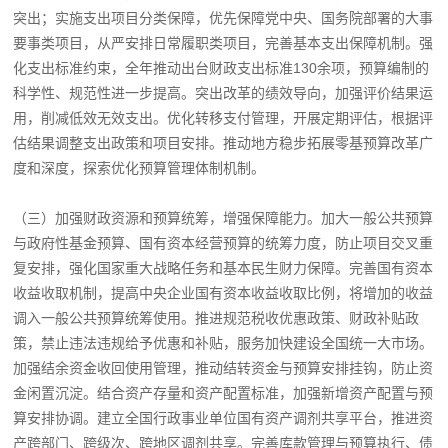
突出；实施支出项目分类保障，优先保障党中央、国务院部署的大事
要事类项目，从严安排日常履职类项目，完善基本支出保障机制。强
化支出标准约束，全年推动出台财政支出标准130余项，预算编制的
科学性、规范性进一步提高。突出改革的绩效导向，加强评价结果运
用，削减低效无效支出。优化转移支付管理，开展定期评估，根据评
估结果调整支出政策和项目安排。推动地方稳步拓展零基预算改革广
度和深度，探索优化预算管理体制机制。
（三）加强财政资源和预算统筹，增强保障能力。加大一般公共预算
与政府性基金预算、国有资本经营预算的统筹力度，防止项目交叉重
复安排，强化国家重大战略任务和基本民生财力保障。完善国有资本
收益收取机制，提高中央企业国有资本收益收取比例，将增加的收益
调入一般公共预算统筹使用。推进规范税收优惠政策、财政补贴政
策，禁止违法违规给予优惠和补贴，服务加快建设全国统一大市场。
加强结余资金收回使用管理，推动结转资金与预算安排挂钩，防止资
金闲置沉淀。结合资产存量和资产配置标准，加强新增资产配置与预
算安排协调。建立全国行政事业单位国有资产调剂共享平台，推进资
产跨部门、跨级次、跨地区调剂共享。完善库款管理与预算执行、债