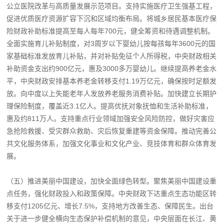
公立医院改革与高质量发展示范项目。支持实施医疗卫生强基工程，
促进优质医疗资源扩容下沉和区域均衡布局。将城乡居民基本医疗保
险财政补助标准提高至每人每年700元，健全筹资和待遇调整机制。
全面实施育儿补贴制度，对3周岁以下婴幼儿按每孩每年3600元的国
家基础标准发放育儿补贴，并对补贴免征个人所得税，中央财政相关
补助资金支出约900亿元，惠及3000多万婴幼儿。继续提高养老金水
平，中央财政安排基本养老金转移支付1.19万亿元，确保按时足额发
放。向中度以上失能老年人发放养老服务消费补贴。加快建立长期护
理保险制度，覆盖近3.1亿人。提高优抚对象抚恤和生活补助标准，
惠及约811万人。支持重点行业领域加强安全风险防控，做好灾害应
急抢险救援、受灾群众救助、灾后恢复重建等资金保障。推动完善公
共文化服务体系，加强文化事业和文化产业、竞技体育和群众体育发
展。
（五）推进美丽中国建设，加快全面绿色转型。聚焦美丽中国建设重
点任务，强化财政投入和政策保障。中央财政下达重点生态功能区转
移支付1205亿元、增长7.5%，支持地方改善生态、保障民生。出台
关于进一步健全横向生态保护补偿机制的意见，中央层面在长江、黄