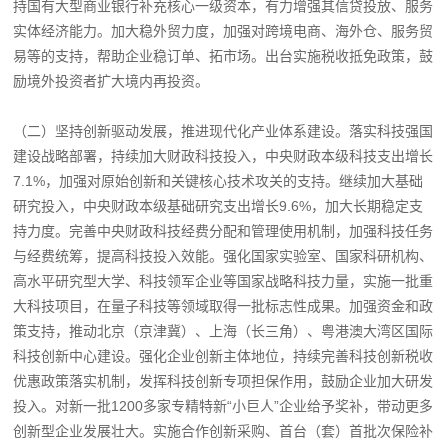
持国有大型商业银行补充核心一级资本，有力增强其信贷投放、服务
实体经济能力。加大稳外贸力度，加强对跨境电商、海外仓、服务贸
易等的支持，帮助企业稳订单、拓市场。出台实施税收抵免政策，鼓
励境外投资者扩大境内再投资。
（二）坚持创新驱动发展，推进现代化产业体系建设。落实科技强国
建设战略部署，持续加大财政科技投入，中央财政本级科技支出增长
7.1%，加强对原始创新和关键核心技术攻关的支持。继续加大基础
研究投入，中央财政本级基础研究支出增长9.6%，加大长期稳定支
持力度。完善中央财政科技经费分配和管理使用机制，加强科技任务
与经费统筹，提高科技投入效能。强化国家实验室、国家科研机构、
高水平研究型大学、科技领军企业等国家战略科技力量，实施一批重
大科技项目，在量子科技等领域取得一批标志性成果。加强资金和政
策支持，推动北京（京津冀）、上海（长三角）、粤港澳大湾区国际
科技创新中心建设。强化企业创新主体地位，持续完善科技创新税收
优惠政策落实机制，发挥科技创新专项担保作用，鼓励企业加大研发
投入。对新一批1200多家专精特新“小巨人”企业给予奖补，带动更多
创新型企业发展壮大。实施合作创新采购、首台（套）首批次保险补