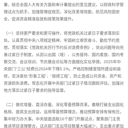
署，结合全国人大有关方面和审计署提出的意见建议，以财政科学管
理试点为抓手，加强管理促规范，深化改革增效能，防范风险固安
全，促进资金精准投放和政策效果提升。
（一）坚持更严要求和更可操作，将党政机关过紧日子要求落到实
处。认真贯彻中央八项规定精神，牢固树立艰苦奋斗、勤俭节约思
想。贯彻落实《党政机关厉行节约反对浪费条例》，突出问题导向完
善过紧日子制度，从因公出国（境）、公务接待、国内差旅、国内考
察交流、会议培训、节庆展会论坛等方面细化实化举措，2025年中
央部门“三公”经费比2024年下降5.1%。严格控制楼堂馆所建设和装
修，坚决查处“形象工程”、“政绩工程”，防止造成公共资金、资产和
资源损失浪费。常态化开展中央部门过紧日子情况跟踪评估，加强对
地方落实过紧日子要求的指导监督。
（二）做优增量、盘活存量，深化零基预算改革。着眼打破支出固化
格局、提高支出效益，运用零基预算理念，推动预算安排有保有压，
集中财力办大事。中央层面选取16个部门开展试点，聚焦部门主责
推进项目清理整合，试点部门支出项目数量大幅减少，支出重点更加