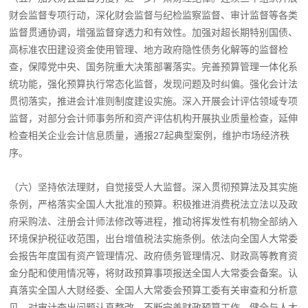
财会监督专项行动，深化财会监督与纪检监察监督、审计监督等各类
监督贯通协调，增强监督穿透力和有效性。加强对超长期特别国债、
高标准农田建设资金使用管理、地方政府隐性债务化解等的监督检
查，保障党中央、国务院重大决策部署落实。完善预算管理一体化系
统功能，强化预算执行常态化监督，发现问题及时纠偏。强化会计法
贯彻落实，推进会计准则制度建设实施。深入开展会计评估领域专项
监督，对部分会计师事务所和资产评估机构开展执业质量检查，延伸
检查相关企业会计信息质量，通报27起典型案例，维护市场经济秩
序。
（六）坚持依法理财，自觉接受人大监督。深入贯彻预算法及其实施
条例，严格落实全国人大批准的预算。积极推进消费税法立法以及政
府采购法、注册会计师法修改等进程，推动将挥发性有机物全部纳入
环境保护税征收范围，出台增值税法实施条例。依法向全国人大常委
会报告年度国有资产管理情况、政府债务管理情况、财政高等教育资
金分配和使用情况等，将财政预算事项报送全国人大常委会备案。认
真落实全国人大财经委、全国人大常委会预算工委有关审查和分析意
见，对审计查出问题认真整改，不断完善财政预算工作。健全与人大