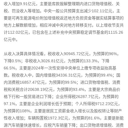
收入增加9.91亿元，主要是库款报解整理期内进口货物增值税、关
税、罚没收入等增加。中央一般公共预算支出减少102.11亿元，主
要是可再生能源电价附加增值税返还地方负担资金等据实结算事项的
地方上解数额增加，相应冲减中央对地方转移支付。以上增收节支共
计112.02亿元，已包含在上述补充中央预算稳定调节基金的1115.26
亿元中。
从收入决算具体情况看，税收收入90945.72亿元，为预算的96%，
下降0.5%；非税收入3026.81亿元，为预算的133.3%，下降
66.5%，主要是2024年一次性安排中央单位上缴专项收益抬高基
数。税收收入中，国内增值税34336.31亿元，为预算的99.4%；国
内消费税16857.47亿元，为预算的99.5%；进口货物增值税、消费
税和关税合计20638.19亿元，为预算的93.4%，主要是大宗商品价
格下行和一般贸易进口下降；企业所得税26287.7亿元，为预算的
97.1%，主要是企业利润增长低于预期；个人所得税9712.23亿元，
为预算的108%，主要是居民工资薪金收入增长以及股权转让等财产
性收入增加；车辆购置税1972.3亿元，为预算的81.6%，主要是新能
源汽车销量快速增长，应税汽车销量下降；出口货物退增值税、消费