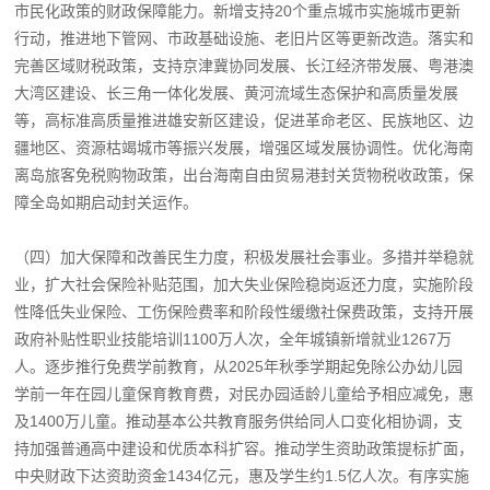
市民化政策的财政保障能力。新增支持20个重点城市实施城市更新
行动，推进地下管网、市政基础设施、老旧片区等更新改造。落实和
完善区域财税政策，支持京津冀协同发展、长江经济带发展、粤港澳
大湾区建设、长三角一体化发展、黄河流域生态保护和高质量发展
等，高标准高质量推进雄安新区建设，促进革命老区、民族地区、边
疆地区、资源枯竭城市等振兴发展，增强区域发展协调性。优化海南
离岛旅客免税购物政策，出台海南自由贸易港封关货物税收政策，保
障全岛如期启动封关运作。
（四）加大保障和改善民生力度，积极发展社会事业。多措并举稳就
业，扩大社会保险补贴范围，加大失业保险稳岗返还力度，实施阶段
性降低失业保险、工伤保险费率和阶段性缓缴社保费政策，支持开展
政府补贴性职业技能培训1100万人次，全年城镇新增就业1267万
人。逐步推行免费学前教育，从2025年秋季学期起免除公办幼儿园
学前一年在园儿童保育教育费，对民办园适龄儿童给予相应减免，惠
及1400万儿童。推动基本公共教育服务供给同人口变化相协调，支
持加强普通高中建设和优质本科扩容。推动学生资助政策提标扩面，
中央财政下达资助资金1434亿元，惠及学生约1.5亿人次。有序实施