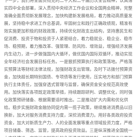
下一步，我们将全面贯彻党的二十大和二十届历次全会精神，认真落
实四中全会部署，深入贯彻中央经济工作会议和全国两会精神，完整
准确全面贯彻新发展理念，加快构建新发展格局，着力推动高质量发
展，坚持稳中求进工作总基调，牢固树立和践行正确政绩观，精准有
效实施更加积极的财政政策，持续优化财政支出结构，坚持惠民生和
促消费、投资于物和投资于人紧密结合，着力稳就业、稳企业、稳市
场、稳预期，着力推改革、强管理、防风险、增效益，增强经济发展
内生动力，进一步做强国内大循环，做优国内国际双循环，推动实现
全年经济社会发展目标任务。一是狠抓预算执行和政策落地。严格落
实预算法等财经法律法规，加强财政支出管理。及时下达拨付预算资
金，加快超长期特别国债、专项债等发行使用，压实地方和部门预算
执行主体责任，加强穿透式管理与监督，确保资金安全规范高效使
用。加快落实各项既定政策举措，持续跟踪研判、调整优化，同时强
化政策预研储备、根据需要适时推出。二是推动扩大内需和优化供
给。稳步实施财政金融协同促内需一揽子政策，继续推进消费品以旧
换新，加大对服务消费支持力度，深挖消费潜力。用好各类政府投资
资金，加大对新质生产力、人的全面发展等重点领域投资力度，严格
项目储备、筛选、监管，提高政府投资效益。三是纵深推进全国统一