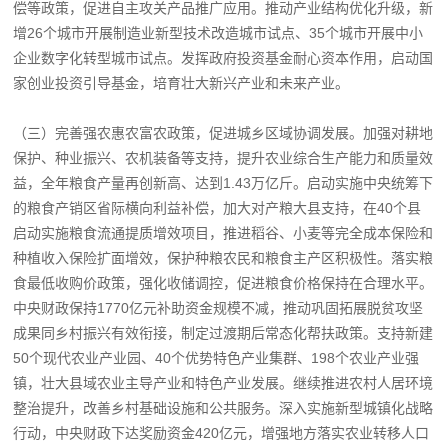
偿等政策，促进自主攻关产品推广应用。推动产业结构优化升级，新
增26个城市开展制造业新型技术改造城市试点、35个城市开展中小
企业数字化转型城市试点。发挥政府投资基金耐心资本作用，启动国
家创业投资引导基金，培育壮大新兴产业和未来产业。
（三）完善强农惠农富农政策，促进城乡区域协调发展。加强对耕地
保护、种业振兴、农机装备等支持，提升农业综合生产能力和质量效
益，全年粮食产量再创新高、达到1.43万亿斤。启动实施中央统筹下
的粮食产销区省际横向利益补偿，加大对产粮大县支持，在40个县
启动实施粮食流通提质增效项目，推进稻谷、小麦等完全成本保险和
种植收入保险扩面增效，保护种粮农民和粮食主产区积极性。落实粮
食最低收购价政策，强化收储调控，促进粮食价格保持在合理水平。
中央财政保持1770亿元补助资金规模不减，推动巩固拓展脱贫攻坚
成果同乡村振兴有效衔接，制定过渡期后常态化帮扶政策。支持新建
50个现代农业产业园、40个优势特色产业集群、198个农业产业强
镇，壮大县域农业主导产业和特色产业发展。继续推进农村人居环境
整治提升，改善乡村基础设施和公共服务。深入实施新型城镇化战略
行动，中央财政下达奖励资金420亿元，增强地方落实农业转移人口