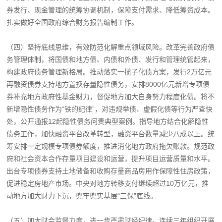
券发行、现金管理的统筹协调机制，保障支付需求、降低筹资成本。
扎实做好全国政府综合财务报告编制工作。
（四）坚持底线思维，有效防范化解重点领域风险。改革完善政府债
务管理体制，将国债和地方债、内债和外债、发行和管理统管起来，
构建政府债务管理新格局。推动落实一揽子化债方案，发行2万亿元
再融资债券支持地方置换存量隐性债务，安排8000亿元新增专项债
券补充地方政府性基金财力，督促地方加大自身努力程度化债。将不
新增隐性债务作为“铁的纪律”，对违规举债、虚假化债等行为严查快
处，公开通报12起隐性债务问责典型案例。指导地方结合化解隐性
债务工作，加快融资平台改革转型，融资平台数量减少八成以上。统
筹安排一定规模专项债券额度，推进消化地方政府拖欠账款。规范政
府和社会资本合作存量项目建设和运营，提升项目运营质量和水平。
出台专项债券支持土地储备和收购存量商品房用作保障性住房政策，
促进稳定房地产市场。中央对地方转移支付继续超过10万亿元，推
动地方加大财力下沉，兜牢兜实基层“三保”底线。
（五）加大财会监督力度，进一步严肃财经纪律。连续三年组织开展