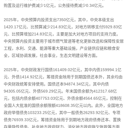
购置及运行维护费减少1亿元，公务接待费减少0.34亿元。
2025年，中央预算内投资支出7350亿元，其中，中央本级支出
1420.17亿元、比预算减少214.83亿元，对地方转移支付5929.83亿
元、比预算增加214.83亿元，主要是加大对地方项目的支持力度。
中央预算内投资主要用于城市燃气管道等老化更新改造和保障性安居
工程，水利、交通、能源等重大基础设施，产业链供应链和粮食安
全，区域协调发展，社会事业，生态文明建设等方面。
2025年，中央财政发行国债161409.02亿元，其中内债159994.1亿
元、外债1414.92亿元，筹措资金除用于到期国债还本外，其余均由
中央财政统筹安排使用。国债还本94874.34亿元，其中内债
94305.05亿元、外债569.29亿元。年末国债余额为412317.68亿
元，包括内债余额407753.03亿元、外债余额4564.65亿元，控制在
全国人大批准的国债余额限额418608.35亿元以内。此外，全国地方
政府举借债务103233.25亿元，其中一般债务26293.92亿元、专项
债务76939.33亿元，筹措资金除用于到期地方政府债券还本、置换
存量隐性债务、补充地方政府财力、消化地方政府拖欠账款等方面