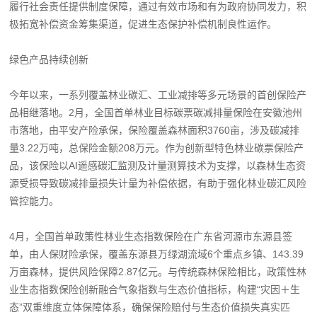
履行社会责任提供制度保障，通过有效市场和有为政府协同发力，积
极拓宽补偿资金筹集渠道，促进生态保护补偿机制良性运作。
绿色产品持续创新
今年以来，一系列覆盖林业碳汇、工业减排等多元场景的首创保险产
品相继落地。2月，全国首单林业目标碳票碳减排量保险在安徽池州
市落地，由平安产险承保，保险覆盖森林面积3760亩，涉及碳减排
量3.22万吨，总保险金额208万元。作为创新型特色林业碳票保险产
品，该保险以AI遥感碳汇监测及计量测算技术为支撑，以森林生态资
源受损导致碳减排量损失计量为补偿依据，有助于强化林业碳汇风险
管控能力。
4月，全国首单政策性林业生态指数保险在广东省河源市东源县签
单，由人保财险承保，覆盖东源县万绿湖流域6个重点乡镇、143.39
万亩森林，提供风险保障2.87亿元。与传统森林保险相比，政策性林
业生态指数保险创新融合气象指数与生态价值指标，构建“灾因＋生
态”双重维度立体保障体系，确保保险赔付与生态价值损失真实匹