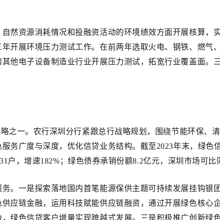
、自然资源消耗情况和投融资活动的环境绩效方面开展核算，
三年开展环境压力测试工作。在前两年选取火电、钢铁、燃气
和其他电子设备制造业行业开展压力测试，拓宽行业覆盖面。
大战略之一。农行深圳分行紧跟总行战略规划，围绕节能环保、
广度与深度，优化信贷业务结构。截至2023年末，绿色信贷余额
531户，增速182%；绿色债券承销份额8.2亿元，深圳市场可
务。一是探索落地国内首笔能源保供主题可持续发展挂钩银团贷
供应链金融，运用科技赋能供应链融资，通过开展绿色核心企业上
力，绿色信贷客户增量实现跨越式发展。三是积极推广创新绿