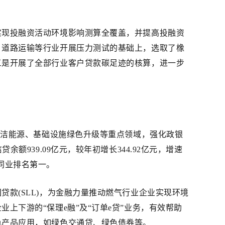
实现投融资活动环境影响测算全覆盖，并提高投融资
、道路运输等行业开展压力测试的基础上，选取了橡
三是开展了全部行业客户贷款碳足迹的核算，进一步
清洁能源、基础设施绿色升级等重点领域，强化政银
939.09亿元，较年初增长344.92亿元，增速
比同业排名第一。
款(SLL)，为金融力量推动燃气行业企业实现环境
下游的“保理e融”及“订单e贷”业务，有效帮助
色产品应用，如绿色交通贷、绿色债券等。