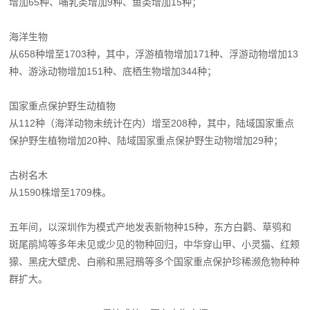
增加65种、哺乳类增加9种、鱼类增加15种；
海洋生物
从658种增至1703种，其中，浮游植物增加171种、浮游动物增加13
种、游泳动物增加151种、底栖生物增加344种；
国家重点保护野生动植物
从112种（海洋动物未统计在内）增至208种，其中，陆域国家重点
保护野生植物增加20种、陆域国家重点保护野生动物增加29种；
古树名木
从1590株增至1709株。
五年间，以深圳作为模式产地发表新物种15种，东方白鹳、草鸮和
斑尾鹃鸠等多年未见或少见的物种回归，中华穿山甲、小灵猫、红颊
獴、黑疣大壁虎、白鹇和黑冠鳽等多个国家重点保护珍稀濒危物种种
群扩大。