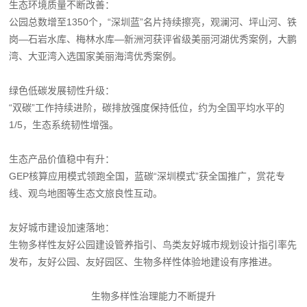
生态环境质量不断改善：
公园总数增至1350个，“深圳蓝”名片持续擦亮，观澜河、坪山河、铁
岗—石岩水库、梅林水库—新洲河获评省级美丽河湖优秀案例，大鹏
湾、大亚湾入选国家美丽海湾优秀案例。
绿色低碳发展韧性升级：
“双碳”工作持续进阶，碳排放强度保持低位，约为全国平均水平的
1/5，生态系统韧性增强。
生态产品价值稳中有升：
GEP核算应用模式领跑全国，蓝碳“深圳模式”获全国推广，赏花专
线、观鸟地图等生态文旅良性互动。
友好城市建设加速落地：
生物多样性友好公园建设管养指引、鸟类友好城市规划设计指引率先
发布，友好公园、友好园区、生物多样性体验地建设有序推进。
生物多样性治理能力不断提升