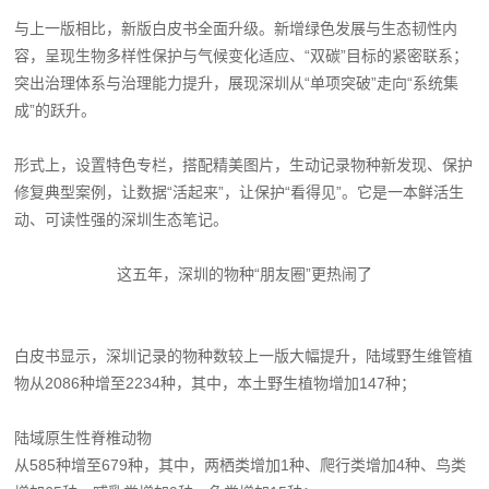
与上一版相比，新版白皮书全面升级。新增绿色发展与生态韧性内
容，呈现生物多样性保护与气候变化适应、“双碳”目标的紧密联系；
突出治理体系与治理能力提升，展现深圳从“单项突破”走向“系统集
成”的跃升。
形式上，设置特色专栏，搭配精美图片，生动记录物种新发现、保护
修复典型案例，让数据“活起来”，让保护“看得见”。它是一本鲜活生
动、可读性强的深圳生态笔记。
这五年，深圳的物种“朋友圈”更热闹了
白皮书显示，深圳记录的物种数较上一版大幅提升，陆域野生维管植
物从2086种增至2234种，其中，本土野生植物增加147种；
陆域原生性脊椎动物
从585种增至679种，其中，两栖类增加1种、爬行类增加4种、鸟类