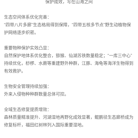
保护成效，写在山海之间
生态空间体系优化完善：
“四带八片多廊”生态格局得到保障，“四带五核多节点”野生动植物保
护网络逐步织密。
重要物种保护实效凸显：
自然保护地体系优化整合，猕猴、仙湖苏铁数量稳定；“一库三中心”
持续优化，桫椤、水蕨等重建野外种群，江豚、海龟等海洋生物得到
有效救护。
生物安全管理持续加强：
外来入侵物种种群数量总体可控。
全域生态修复提质增效：
森林质量精准提升、河湖湿地再野化成效显著，鲲鹏径生态廊桥成为
修复标杆，福田红树林列入国际重要湿地。