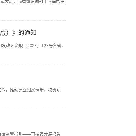
质量发展，我局组织编制了《绿色投
年版）》的通知
改环资规〔2024〕127号各省、
工作，推动建立归属清晰、权责明
自律监管指引——可持续发展报告