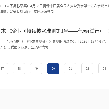
)》（以下简称草案）4月28日提请十四届全国人大常委会第十五次会议
编纂，是通过对现行生态环境法律制...
求 《企业可持续披露准则第1号——气候(试行）
——气候(试行）（征求意见稿）》意见的函财办会〔2025〕17号各省
产建设兵团财政局、生态环境局，...
47
48
49
50
51
52
53