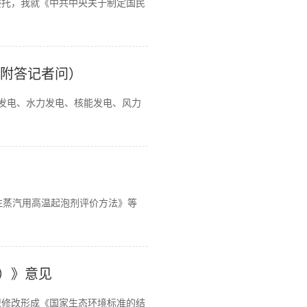
委托，我就《中共中央关于制定国民
（附答记者问）
气发电、水力发电、核能发电、风力
注蒸汽用高温起泡剂评价方法》等
）》意见
织修改形成《国家生态环境标准的结