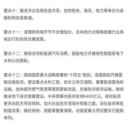
要点十：推进涉企信用信息共享，加快税务、海关、电力等单位与金
融机构信息联通。
要点十一：清理转供电环节不合理加价，支持地方对特殊困难行业用
电实行阶段性优惠政策。
要点十二：继续支持新能源汽车消费，鼓励地方开展绿色智能家电下
乡和以旧换新。
要点十三：围绕国家重大战略部署和“十四五”规划，适度超前开展基
础设施投资。建设重点水利工程、综合立体交通网、重要能源基地和
设施，加快城市燃气管道等管网更新改造，完善防洪排涝设施，继续
推进地下综合管廊建设。中央预算内投资安排6400亿元。政府投资
更多向民生项目倾斜，加大社会民生领域补短板力度。深化投资审批
制度改革，做好用地、用能等要素保障，对国家重大项目要实行能耗
单列。