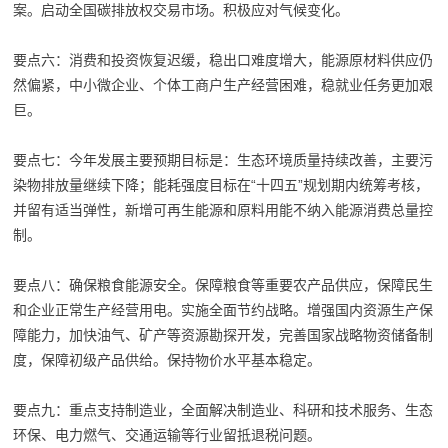
案。启动全国碳排放权交易市场。积极应对气候变化。
要点六：消费和投资恢复迟缓，稳出口难度增大，能源原材料供应仍
然偏紧，中小微企业、个体工商户生产经营困难，稳就业任务更加艰
巨。
要点七：今年发展主要预期目标是：生态环境质量持续改善，主要污
染物排放量继续下降；能耗强度目标在“十四五”规划期内统筹考核，
并留有适当弹性，新增可再生能源和原料用能不纳入能源消费总量控
制。
要点八：确保粮食能源安全。保障粮食等重要农产品供应，保障民生
和企业正常生产经营用电。实施全面节约战略。增强国内资源生产保
障能力，加快油气、矿产等资源勘探开发，完善国家战略物资储备制
度，保障初级产品供给。保持物价水平基本稳定。
要点九：重点支持制造业，全面解决制造业、科研和技术服务、生态
环保、电力燃气、交通运输等行业留抵退税问题。