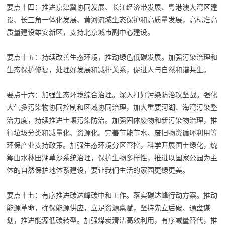
要点十四：推进京津冀协同发展、长江经济带发展、粤港澳大湾区建
设、长三角一体化发展、黄河流域生态保护和高质量发展，高标准高
质量建设雄安新区，支持北京城市副中心建设。
要点十五：持续改善生态环境，推动绿色低碳发展。加强污染治理和
生态保护修复，处理好发展和减排关系，促进人与自然和谐共生。
要点十六：加强生态环境综合治理。深入打好污染防治攻坚战。强化
大气多污染物协同控制和区域协同治理，加大重要河湖、海湾污染整
治力度，持续推进土壤污染防治。加强固体废物和新污染物治理，推
行垃圾分类和减量化、资源化。完善节能节水、废旧物资循环利用等
环保产业支持政策。加强生态环境分区管控，科学开展国土绿化，统
筹山水林田湖草沙系统治理，保护生物多样性，推进以国家公园为主
体的自然保护地体系建设，要让我们生活的家园更绿更美。
要点十七：有序推进碳达峰碳中和工作。落实碳达峰行动方案。推动
能源革命，确保能源供应，立足资源禀赋，坚持先立后破、通盘谋
划，推进能源低碳转型。加强煤炭清洁高效利用，有序减量替代，推