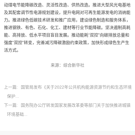
动煤电节能降碳改造、灵活性改造、供热改造。推进大型风光电基地
及其配套调节性电源规划建设，提升电网对可再生能源发电的消纳能
力。推进绿色低碳技术研发和推广应用，建设绿色制造和服务体系，
推进钢铁、有色、石化、化工、建材等行业节能降碳。坚决遏制高耗
能、高排放、低水平项目盲目发展。推动能耗“双控”向碳排放总量和
强度“双控”转变，完善减污降碳激励约束政策，加快形成绿色生产生
活方式。
来源：综合新华社
上一篇:
国管局发布《关于2022年公共机构能源资源节约和生态环境
保护...
下一篇:
国务院办公厅转发国家发展改革委等部门关于加快推进城镇
环境基础...