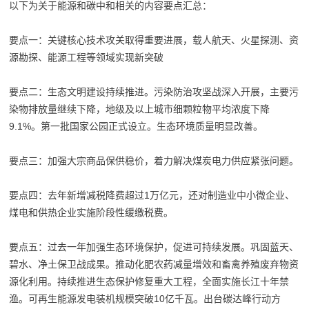
以下为关于能源和碳中和相关的内容要点汇总：
要点一：关键核心技术攻关取得重要进展，载人航天、火星探测、资
源勘探、能源工程等领域实现新突破
要点二：生态文明建设持续推进。污染防治攻坚战深入开展，主要污
染物排放量继续下降，地级及以上城市细颗粒物平均浓度下降
9.1%。第一批国家公园正式设立。生态环境质量明显改善。
要点三：加强大宗商品保供稳价，着力解决煤炭电力供应紧张问题。
要点四：去年新增减税降费超过1万亿元，还对制造业中小微企业、
煤电和供热企业实施阶段性缓缴税费。
要点五：过去一年加强生态环境保护，促进可持续发展。巩固蓝天、
碧水、净土保卫战成果。推动化肥农药减量增效和畜禽养殖废弃物资
源化利用。持续推进生态保护修复重大工程，全面实施长江十年禁
渔。可再生能源发电装机规模突破10亿千瓦。出台碳达峰行动方