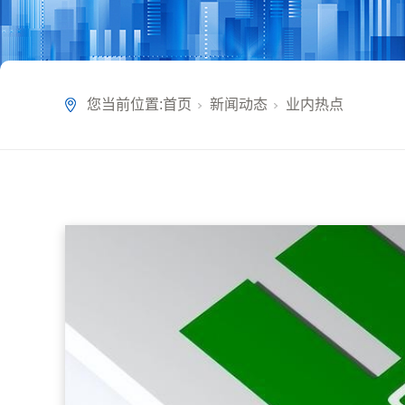
您当前位置:
首页
新闻动态
业内热点
-06
实
释