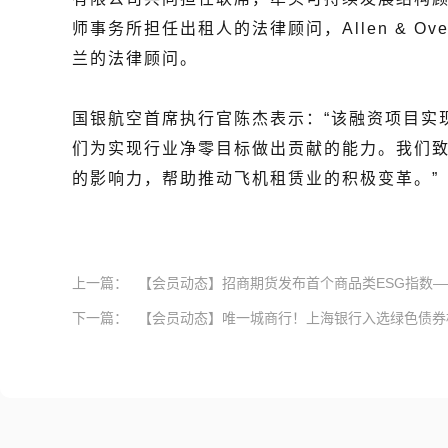
师事务所担任出租人的法律顾问，Allen & O
兰的法律顾问。
国银航空首席执行官陈杰表示：“该融资项目实
们为实现行业净零目标做出贡献的能力。我们
的影响力，帮助推动飞机租赁业的积极变革
。
”
上一篇：
【会员动态】招商期货发布首个商品类ESG指数——“
下一篇：
【会员动态】唯一城商行！上海银行入选绿色债券标