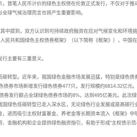
示，首笔人民币计价的绿色主权债在伦敦正式发行，不仅对于推
与全球气候治理而言也将产生重要影响。
，其中提到，双方认识到可持续政府融资在应对气候变化和环境
华人民共和国绿色主权债券框架》（以下简称《框架》），中国
发行主要有三重意义。
低碳转型。近年来，我国绿色金融市场发展迅猛，特别是绿色债券
色债券市场新增发行绿色债券477只，发行规模约6814.32亿
国绿色债券发行额占全球绿色债券市场的8%，达到495亿美元。此
我国绿色低碳转型已走入深水区，无论绿色行业发展或是高碳行
垒，进而吸引主权财富基金、养老金等长期资本流入《框架》中
府、金融机构和企业提供绿色融资指引，有助于形成“主权债示范