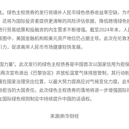
化。绿色主权债券的发行将填补人民币绿色债券收益率空缺，为
，还将为国际投资者提供更清晰的风险评估依据，降低跨境绿色
行贸易结算和投融资的内生需求不断增强。截至2024年末，
版图中，美国金融机构和美元资产地位仍占据主导。此次在伦敦
引力，促进离岸人民币市场健康较快发展。
中国力量”。此次发行的绿色主权债券是中国首次以国家信用为担
美国再次宣布退出《巴黎协定》并放松温室气体排放管制，其行动
摆在国家治理突出位置，以最大努力提高应对气候变化力度。此
动担当的大国责任。此次绿色主权债券的落地将进一步增强国际社
在国际绿色规则制定中持续提升中国的话语权。
来源|新华财经