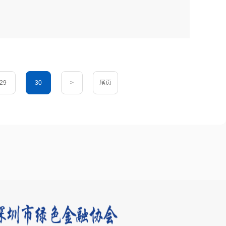
29
30
>
尾页